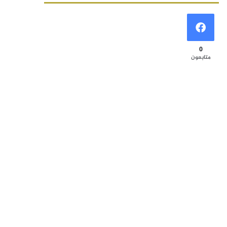
0
متابعون