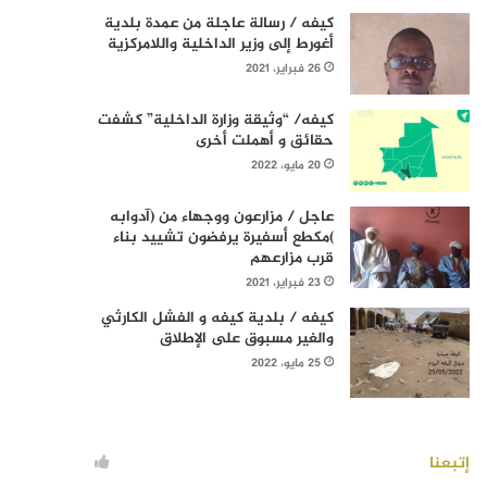
كيفه / رسالة عاجلة من عمدة بلدية
أغورط إلى وزير الداخلية واللامركزية
26 فبراير، 2021
كيفه/ “وثيقة وزارة الداخلية” كشفت
حقائق و أهملت أخرى
20 مايو، 2022
عاجل / مزارعون ووجهاء من (آدوابه
)مكطع أسفيرة يرفضون تشييد بناء
قرب مزارعهم
23 فبراير، 2021
كيفه / بلدية كيفه و الفشل الكارثي
والغير مسبوق على الإطلاق
25 مايو، 2022
إتبعنا