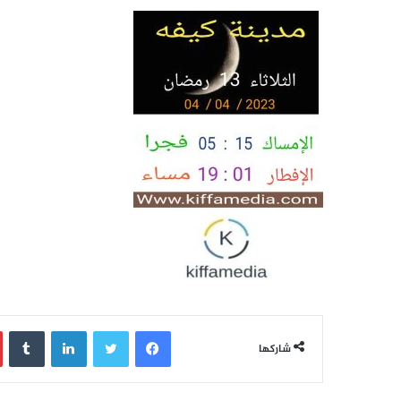
فيسبوك
تويتر
لينكدإن
‏Tumblr
شاركها