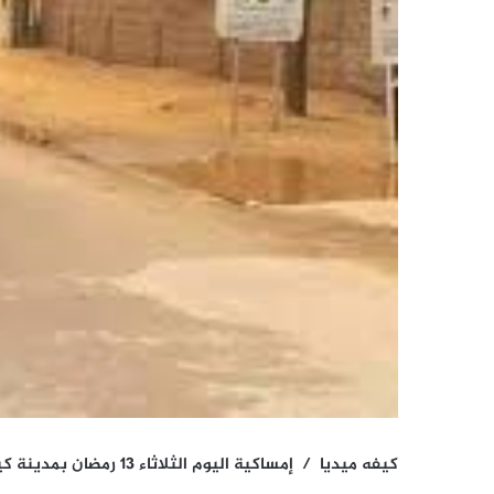
كيفه ميديا / إمساكية اليوم الثلاثاء 13 رمضان بمدينة كيفه و ضواحيها