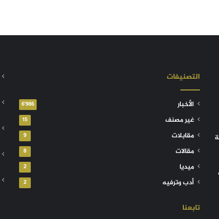
التصنيفات
الأخبار
6٬986
غير مصنف
15
مقابلات
9
ة
مقالات
8
ميديا
2
أدب وترفيه
2
تابعنا