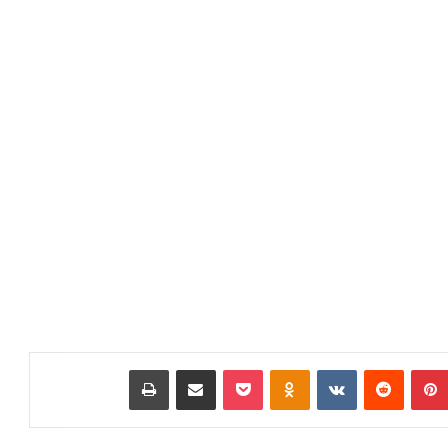
بينتيريست
‏Reddit
‏VKontakte
Odnoklassniki
بوكيت
مشاركة عبر البريد
طباعة