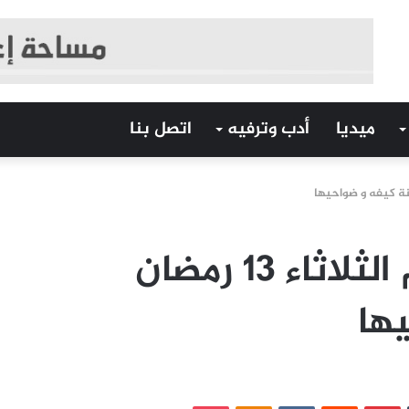
ميديا
أدب وترفيه
اتصل بنا
كيفه/ إمساكية اليوم الثلاثاء 13 رمضان
ها
‏Tumblr
بينتيريست
‏Reddit
‏VKontakte
Odnoklassniki
بوكيت