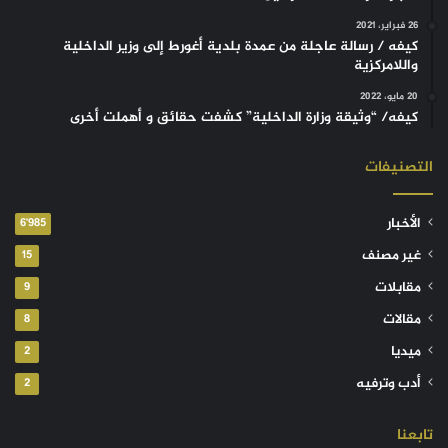
26 فبراير، 2021
كيفه / رسالة عاجلة من عمدة بلدية أغورط إلى وزير الداخلية
واللامركزية
20 مايو، 2022
كيفه/ “وثيقة وزارة الداخلية” كشفت حقائق و أهملت أخرى
التصنيفات
الأخبار
6٬985
غير مصنف
15
مقابلات
9
مقالات
8
ميديا
2
أدب وترفيه
2
تابعنا