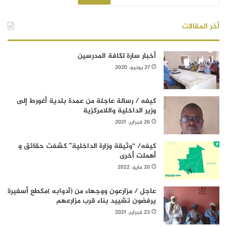
أخر المقالات
أخبار سارة لكافة المدرسين
27 يونيو، 2020
كيفه / رسالة عاجلة من عمدة بلدية أغورط إلى
وزير الداخلية واللامركزية
26 فبراير، 2021
كيفه/ “وثيقة وزارة الداخلية” كشفت حقائق و
أهملت أخرى
20 مايو، 2022
عاجل / مزارعون ووجهاء من (آدوابه )مكطع أسفيرة
يرفضون تشييد بناء قرب مزارعهم
23 فبراير، 2021