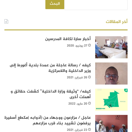
البحث
أخر المقالات
أخبار سارة لكافة المدرسين
27 يونيو، 2020
كيفه / رسالة عاجلة من عمدة بلدية أغورط إلى
وزير الداخلية واللامركزية
26 فبراير، 2021
كيفه/ “وثيقة وزارة الداخلية” كشفت حقائق و
أهملت أخرى
20 مايو، 2022
عاجل / مزارعون ووجهاء من (آدوابه )مكطع أسفيرة
يرفضون تشييد بناء قرب مزارعهم
23 فبراير، 2021