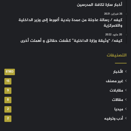
أخبار سارة لكافة المدرسين
26 فبراير، 2021
كيفه / رسالة عاجلة من عمدة بلدية أغورط إلى وزير الداخلية
واللامركزية
20 مايو، 2022
كيفه/ “وثيقة وزارة الداخلية” كشفت حقائق و أهملت أخرى
التصنيفات
الأخبار
6٬983
غير مصنف
15
مقابلات
9
مقالات
8
ميديا
2
أدب وترفيه
2