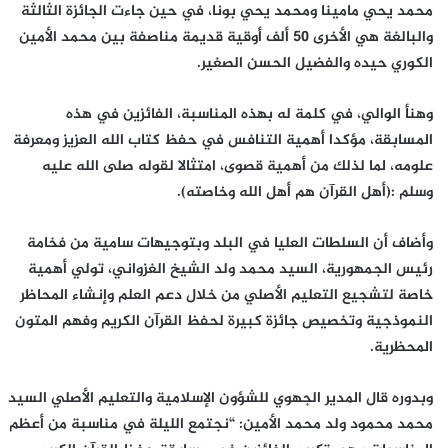
محمد يحي مامينا ومحمد يحي بونا، في حين جاءت الجائزة الثالثة
والبالغة هي الأخرى 50 ألف أوقية قديمة مناصفة بين محمد الأمين
الكوري حيده والفضيل الحسن الصغير.
وهنأ الوالي، في كلمة له بهذه المناسبة، الفائزين في هذه
المسابقة، مؤكدا أهمية التنافس في حفظ كتاب الله العزيز ومعرفة
علومه، لما لذلك من أهمية قصوى، امتثالا لقوله صلى الله عليه
وسلم :(أهل القرآن هم أهل الله وخاصته).
وأضاف أن السلطات العليا في البلد وبتوجيهات سامية من فخامة
رئيس الجمهورية، السيد محمد ولد الشيخ الغزواني، تولي أهمية
خاصة لتشجيع التعليم الأصلي من خلال دعم العلم وإنشاء المحاظر
النموذجية وتخصيص جائزة كبيرة لحفظ القرآن الكريم وفهم المتون
المحظرية.
وبدوره قال المدير الجهوي للشؤون الإسلامية والتعليم الأصلي السيد
محمد محمود ولد محمد الأمين: “نجتمع الليلة في مناسبة من أعظم