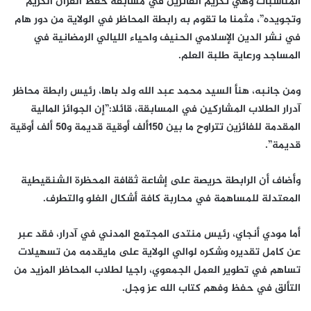
المناسبات وهي تكريم الفائزين في مسابقة حفظ القرآن الكريم
وتجويده”، مثمنا ما تقوم به رابطة المحاظر في الولاية من دور هام
في نشر الدين الإسلامي الحنيف واحياء الليالي الرمضانية في
المساجد ورعاية طلبة العلم.
ومن جانبه، هنأ السيد محمد عبد الله ولد باها، رئيس رابطة محاظر
آدرار الطلاب المشاركين في المسابقة، قائلا:”إن الجوائز المالية
المقدمة للفائزين تتراوح ما بين 150ألف أوقية قديمة و50 ألف أوقية
قديمة”.
وأضاف أن الرابطة حريصة على إشاعة ثقافة المحظرة الشنقيطية
المعتدلة للمساهمة في محاربة كافة أشكال الغلو والتطرف.
أما مودي أنجاي، رئيس منتدى المجتمع المدني في آدرار، فقد عبر
عن كامل تقديره وشكره لوالي الولاية على مايقدمه من تسهيلات
تساهم في تطوير العمل الجمعوي، راجيا لطلاب المحاظر المزيد من
التألق في حفظ وفهم كتاب الله عز وجل.