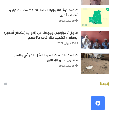
كيفه/ “وثيقة وزارة الداخلية” كشفت حقائق و
أهملت أخرى
20 مايو، 2022
عاجل / مزارعون ووجهاء من (آدوابه )مكطع أسفيرة
يرفضون تشييد بناء قرب مزارعهم
23 فبراير، 2021
كيفه / بلدية كيفه و الفشل الكارثي والغير
مسبوق على الإطلاق
25 مايو، 2022
إتبعنا