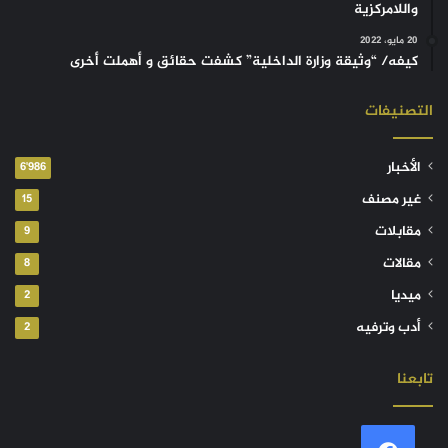
واللامركزية
20 مايو، 2022
كيفه/ “وثيقة وزارة الداخلية” كشفت حقائق و أهملت أخرى
التصنيفات
الأخبار
6٬986
غير مصنف
15
مقابلات
9
مقالات
8
ميديا
2
أدب وترفيه
2
تابعنا