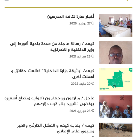
أخبار سارة لكافة المدرسين
27 يونيو، 2020
كيفه / رسالة عاجلة من عمدة بلدية أغورط إلى
وزير الداخلية واللامركزية
26 فبراير، 2021
كيفه/ “وثيقة وزارة الداخلية” كشفت حقائق و
أهملت أخرى
20 مايو، 2022
عاجل / مزارعون ووجهاء من (آدوابه )مكطع أسفيرة
يرفضون تشييد بناء قرب مزارعهم
23 فبراير، 2021
كيفه / بلدية كيفه و الفشل الكارثي والغير
مسبوق على الإطلاق