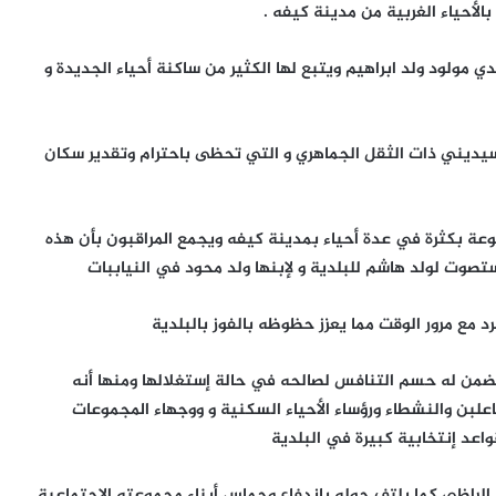
لأحياء الغربية من مدينة كيفه .
مولود ولد ابراهيم ويتبع لها الكثير من ساكنة أحياء الجديدة و
سيديني ذات الثقل الجماهري و التي تحظى باحترام وتقدير سكان
وعة بكثرة في عدة أحياء بمدينة كيفه ويجمع المراقبون بأن هذه
تصوت لولد هاشم للبلدية و لإبنها ولد محود في النياببات
 مع مرور الوقت مما يعزز حظوظه بالفوز بالبلدية
ضمن له حسم التنافس لصالحه في حالة إستغلالها ومنها أنه
لبن والنشطاء ورؤساء الأحياء السكنية و ووجهاء المجموعات
عد إنتخابية كبيرة في البلدية
لراظي كما يلتف حوله باندفاع وحماس أبناء مجموعته الإجتماعية