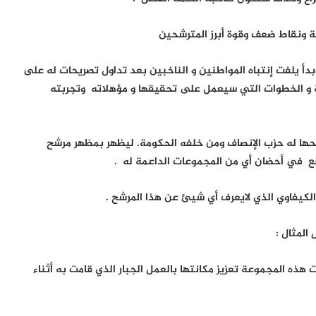
ة ونقاط ضعف وقوة أبرز المترشحين
أ يلفت إنتباه المواطنين و الناخبين بعد تداول تصريحات له على
 و الخطوات التي سيعمل على تحقيقها و مؤهلاته وتجربته
حها له حزب الإنصاف ومن خلفه الحكومة. ليظهر بمظهر مرشح
قع في أحضان أي من المجموعات الداعمة له .
لكيفاوي الذي لايعرف أي شيئ عن هذا المرشح .
لمثال :
هذه المجموعة تعزيز مكانتها بالعمل الجبار الذي قامت به أثناء