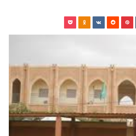
‏Tumblr
بينتيريست
‏Reddit
‏VKontakte
Odnoklassniki
بوكيت