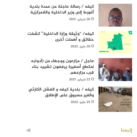
كيفه / رسالة عاجلة من عمدة بلدية
أغورط إلى وزير الداخلية واللامركزية
26 فبراير، 2021
كيفه/ “وثيقة وزارة الداخلية” كشفت
حقائق و أهملت أخرى
20 مايو، 2022
عاجل / مزارعون ووجهاء من (آدوابه
)مكطع أسفيرة يرفضون تشييد بناء
قرب مزارعهم
23 فبراير، 2021
كيفه / بلدية كيفه و الفشل الكارثي
والغير مسبوق على الإطلاق
25 مايو، 2022
إتبعنا