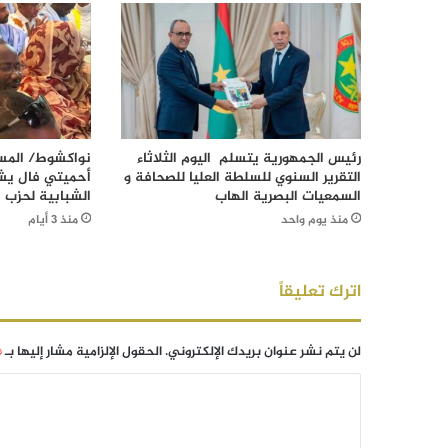
رئيس الجمهورية يتسلم اليوم الثلاثاء
نواكشوط/ المست
التقرير السنوي للسلطة العليا للصحافة و
أحميتي فال يش
السمعيات البصرية الهاب
الشبابية لحزب ا
منذ يوم واحد
منذ 3 أيام
اترك تعليقاً
لن يتم نشر عنوان بريدك الإلكتروني.
الحقول الإلزامية مشار إليها بـ
*