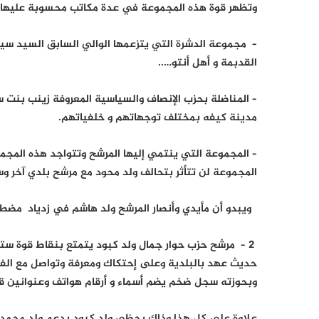
وتظهر قوة هذه المجموعة في عدة مكاتب محسوبة عليها با
– مجموعة الدشرة التي يتزعمها الوالي السابق السيد سيدي 
القدبمة و أهل أنتو…..
– المناضلة بحزب الإنصاف والسياسية المعروفة زينب بنت 
مدينة كيفه بمختلف توجهاتهم و خلفياتهم.
– المجموعة التي ينتمي إليها المرشح وتتواجد هذه المجم
المجموعة لن تتأثر بتحالف ولد محود مع مرشح بلدي آخر وس
ويبدو أن مأيدي وأنصار المرشح ولد هاشم في زدياد مضطرد
2 – مرشح حزب حوار جمال ولد كبود يتمتع بنقاط قوة ست
حديث عهد بالبلدية وعلى إحتكاك ومعرفة وتواصل مع الفاع
وبحوزته سجل ضخم يضم أسماء و أرقام هواتف وعنوانين قوا
علاوة على كل هذا وذاك يحظى ولد كبود بدعم ولد محمد ا