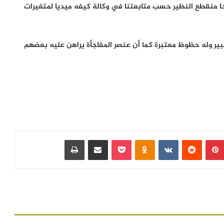
ا منقطع النظير حسب متابعتنا في وكالة كيفه ميديا لمتغيرات
ير وله حظوظ معتبرة كما أن عنصر المفاجأة يراهن عليه بعضهم
بينتيريست
‏Reddit
‏VKontakte
Odnoklassniki
بوكيت
مشاركة عبر البريد
طباعة