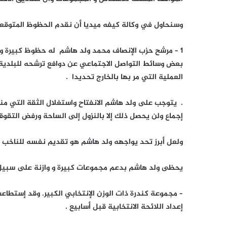
وسنحاول في وكالة كيفه ميديا أن نقدم الحظوظ المتوقع
1 – مرشح حزب الإنصاف محمد ولد هاشم له حظوظ كبيرة وبد
بعض وسائط التواصل الاجتماعي عن دوافع ترشحه للبلدية
العملية التي مر بها بالخارج تحديدا .
. يتوجب على ولد هاشم الانفتاح واستغلال الثقة التي من
إجماع ولن يحصل ذلك إلا بالنزول إلى الساحة ورفض التقو
ولعل أبرز تحد يواجهه ولد هاشم هو تقديم نفسه للناخب ا
يحظى ولد هاشم بدعم مجموعات كبيرة و وازنة على سبيل ا
– مجموعة كندرة ذات الوزن الإنتخابي الكبير. وقد إستطاعت 
إعداد اللائحة الانتخابية قبل أسابيع .