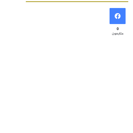
0
متابعون