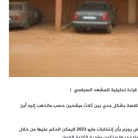
 قراءة تحليلية للمشهد السياسي )
منافسة بشكل جدي بين ثلاث مرشحين حسب ماتذهب إليه أبرز
مع إمكانية غير مستبعدة لحدوث مفاجئات خاصة وأن البعض يجزم بأن إنتخابات مايو 2023 لايمكن الحكم عليها من خلال
تراع وحدها ستكون صاحبة الكلمة الفصل .