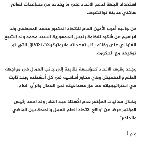
استعداد الجهة لدعم الاتحاد على ما يقدمه من مساعدات لصالح
ساكني مدينة نواكشوط.
من جانبه أعرب الأمين العام للاتحاد الدكتور محمد المصطفى ولد
ابراهيم عن شكره لفخامة رئيس الجمهورية السيد محمد ولد الشيخ
الغزواني على وفائه بكل تعهداته وابروتوكولات الاتفاق التي تم
توقيعه مع الحكومة.
وجدد وقوف الاتحاد كمؤسسة نقابية إلى جانب العمال في مواجهة
الظلم والتهميش وهي محاور أساسية في كل أنشطته وبند ثابت
في استراتيجياته مما عزز مصداقيته لدى العمال والرأي العام.
وخلال فعاليات المؤتمر قدم الأستاذ عبد القادر ولد احمد رئيس
المؤتمر عرضا عن “واقع الاتحاد العام للعمل والصحة بين الماضي
والحاضر”.
و.م.أ