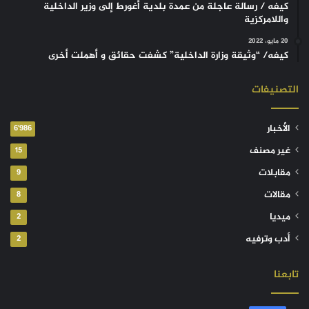
كيفه / رسالة عاجلة من عمدة بلدية أغورط إلى وزير الداخلية
واللامركزية
20 مايو، 2022
كيفه/ “وثيقة وزارة الداخلية” كشفت حقائق و أهملت أخرى
التصنيفات
الأخبار
6٬986
غير مصنف
15
مقابلات
9
مقالات
8
ميديا
2
أدب وترفيه
2
تابعنا