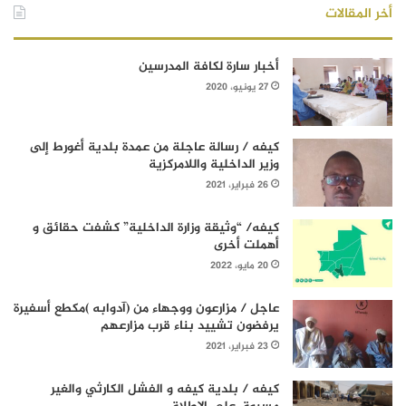
أخر المقالات
أخبار سارة لكافة المدرسين
27 يونيو، 2020
كيفه / رسالة عاجلة من عمدة بلدية أغورط إلى
وزير الداخلية واللامركزية
26 فبراير، 2021
كيفه/ “وثيقة وزارة الداخلية” كشفت حقائق و
أهملت أخرى
20 مايو، 2022
عاجل / مزارعون ووجهاء من (آدوابه )مكطع أسفيرة
يرفضون تشييد بناء قرب مزارعهم
23 فبراير، 2021
كيفه / بلدية كيفه و الفشل الكارثي والغير