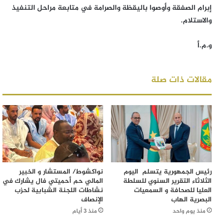
إبرام الصفقة وأوصوا باليقظة والصرامة في متابعة مراحل التنفيذ
والاستلام.
و.م.أ
مقالات ذات صلة
رئيس الجمهورية يتسلم اليوم
نواكشوط/ المستشار و الخبير
الثلاثاء التقرير السنوي للسلطة
المالي حم أحميتي فال يشارك في
العليا للصحافة و السمعيات
نشاطات اللجنة الشبابية لحزب
البصرية الهاب
الإنصاف
منذ يوم واحد
منذ 3 أيام