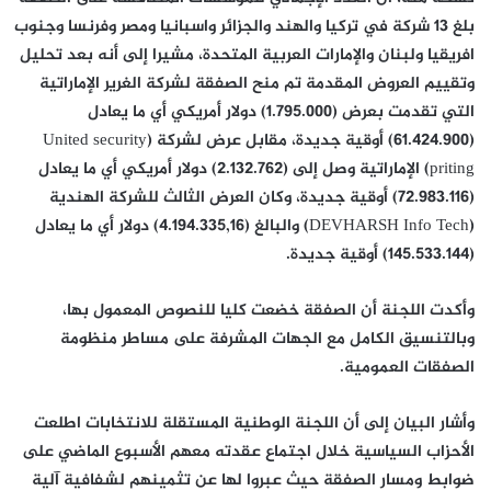
بلغ 13 شركة في تركيا والهند والجزائر واسبانيا ومصر وفرنسا وجنوب
افريقيا ولبنان والإمارات العربية المتحدة، مشيرا إلى أنه بعد تحليل
وتقييم العروض المقدمة تم منح الصفقة لشركة الغرير الإماراتية
التي تقدمت بعرض (1.795.000) دولار أمريكي أي ما يعادل
(61.424.900) أوقية جديدة، مقابل عرض لشركة (United security
priting) الإماراتية وصل إلى (2.132.762) دولار أمريكي أي ما يعادل
(72.983.116) أوقية جديدة، وكان العرض الثالث للشركة الهندية
(DEVHARSH Info Tech) والبالغ (4.194.335,16) دولار أي ما يعادل
(145.533.144) أوقية جديدة.
وأكدت اللجنة أن الصفقة خضعت كليا للنصوص المعمول بها،
وبالتنسيق الكامل مع الجهات المشرفة على مساطر منظومة
الصفقات العمومية.
وأشار البيان إلى أن اللجنة الوطنية المستقلة للانتخابات اطلعت
الأحزاب السياسية خلال اجتماع عقدته معهم الأسبوع الماضي على
ضوابط ومسار الصفقة حيث عبروا لها عن تثمينهم لشفافية آلية