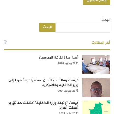
البحث
البحث
أخر المقالات
أخبار سارة لكافة المدرسين
27 يونيو، 2020
كيفه / رسالة عاجلة من عمدة بلدية أغورط إلى
وزير الداخلية واللامركزية
26 فبراير، 2021
كيفه/ “وثيقة وزارة الداخلية” كشفت حقائق و
أهملت أخرى
20 مايو، 2022