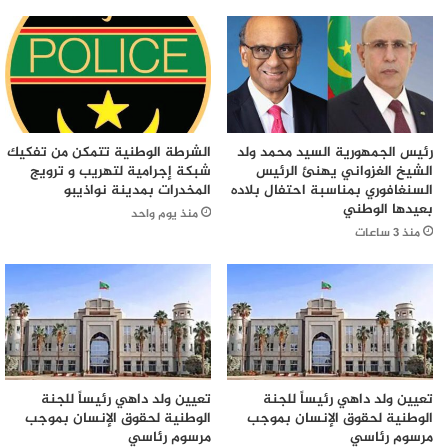
رئيس الجمهورية السيد محمد ولد
الشرطة الوطنية تتمكن من تفكيك
الشيخ الغزواني يهنئ الرئيس
شبكة إجرامية لتهريب و ترويج
السنغافوري بمناسبة احتفال بلاده
المخدرات بمدينة نواذيبو
بعيدها الوطني
منذ يوم واحد
منذ 3 ساعات
تعيين ولد داهي رئيساً للجنة
تعيين ولد داهي رئيساً للجنة
الوطنية لحقوق الإنسان بموجب
الوطنية لحقوق الإنسان بموجب
مرسوم رئاسي
مرسوم رئاسي