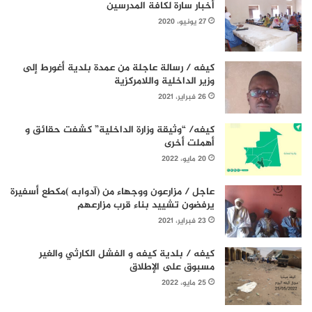
أخبار سارة لكافة المدرسين
27 يونيو، 2020
كيفه / رسالة عاجلة من عمدة بلدية أغورط إلى
وزير الداخلية واللامركزية
26 فبراير، 2021
كيفه/ “وثيقة وزارة الداخلية” كشفت حقائق و
أهملت أخرى
20 مايو، 2022
عاجل / مزارعون ووجهاء من (آدوابه )مكطع أسفيرة
يرفضون تشييد بناء قرب مزارعهم
23 فبراير، 2021
كيفه / بلدية كيفه و الفشل الكارثي والغير
مسبوق على الإطلاق
25 مايو، 2022