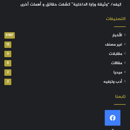
كيفه/ “وثيقة وزارة الداخلية” كشفت حقائق و أهملت أخرى
التصنيفات
الأخبار
6٬987
غير مصنف
15
مقابلات
9
مقالات
8
ميديا
2
أدب وترفيه
2
تابعنا