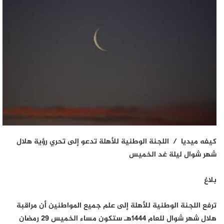
كيفه ميديا / اللجنة الوطنية للأهلة تدعو إلى تحري رؤية هلال
شهر شوال ليلة غد الخميس
بلاغ
ترفع اللجنة الوطنية للأهلة إلى علم جميع المواطنين أن مراقبة
هلال شهر شوال للعام 1444هـ ستكون مساء الخميس 29 رمضان