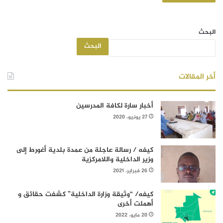
البحث
البحث
أخر المقالات
أخبار سارة لكافة المدرسين
27 يونيو، 2020
كيفه / رسالة عاجلة من عمدة بلدية أغورط إلى
وزير الداخلية واللامركزية
26 فبراير، 2021
كيفه/ “وثيقة وزارة الداخلية” كشفت حقائق و
أهملت أخرى
20 مايو، 2022