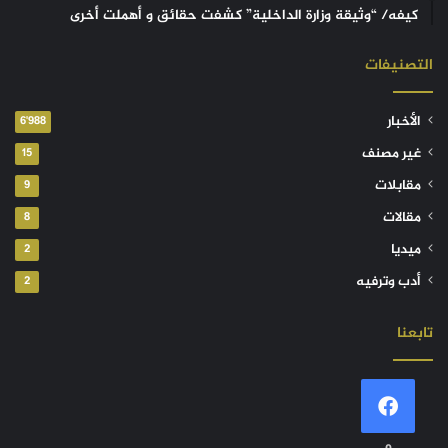
كيفه/ “وثيقة وزارة الداخلية” كشفت حقائق و أهملت أخرى
التصنيفات
الأخبار
6٬988
غير مصنف
15
مقابلات
9
مقالات
8
ميديا
2
أدب وترفيه
2
تابعنا