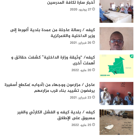
أخبار سارة لكافة المدرسين
27 يونيو، 2020
كيفه / رسالة عاجلة من عمدة بلدية أغورط إلى
وزير الداخلية واللامركزية
26 فبراير، 2021
كيفه/ “وثيقة وزارة الداخلية” كشفت حقائق و
أهملت أخرى
20 مايو، 2022
عاجل / مزارعون ووجهاء من (آدوابه )مكطع أسفيرة
يرفضون تشييد بناء قرب مزارعهم
23 فبراير، 2021
كيفه / بلدية كيفه و الفشل الكارثي والغير
مسبوق على الإطلاق
25 مايو، 2022