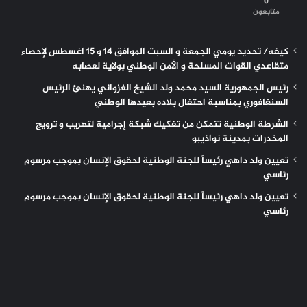
0
متابعون
كيفه/ تحديد يومي الجمعة و السبت الموافق 14 و 15 اغسطس لإحصاء
متقاعدي القوات المسلحة و الأمن الوطني بولاية لعصابه
رئيس الجمهورية السيد محمد ولد الشيخ الغزواني يهنئ الرئيس
السنغافوري بمناسبة احتفال بلاده بعيدها الوطني
الشرطة الوطنية تتمكن من تفكيك شبكة إجرامية لتهريب و ترويج
المخدرات بمدينة نواذيبو
تعيين ولد داهي رئيساً للجنة الوطنية لحقوق الإنسان بموجب مرسوم
رئاسي
تعيين ولد داهي رئيساً للجنة الوطنية لحقوق الإنسان بموجب مرسوم
رئاسي