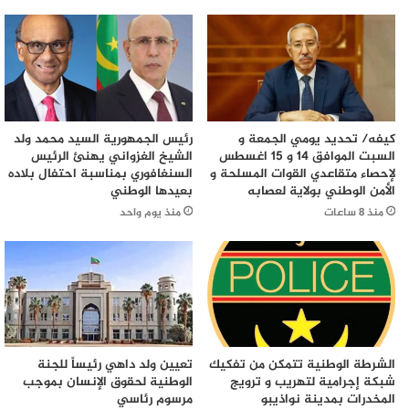
كيفه/ تحديد يومي الجمعة و
رئيس الجمهورية السيد محمد ولد
السبت الموافق 14 و 15 اغسطس
الشيخ الغزواني يهنئ الرئيس
لإحصاء متقاعدي القوات المسلحة و
السنغافوري بمناسبة احتفال بلاده
الأمن الوطني بولاية لعصابه
بعيدها الوطني
منذ 8 ساعات
منذ يوم واحد
الشرطة الوطنية تتمكن من تفكيك
تعيين ولد داهي رئيساً للجنة
شبكة إجرامية لتهريب و ترويج
الوطنية لحقوق الإنسان بموجب
المخدرات بمدينة نواذيبو
مرسوم رئاسي