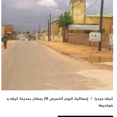
كيفه ميديا / إمساكية اليوم الخميس 29 رمضان بمدينة كيفه و
ضواحيها