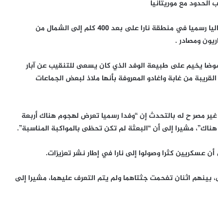
الحدود مع موريتانيا
قتل أربعة أشخاص على الأقل، في هجوم استهدف وفدا ماليا رسميا في منطقة نارا على بعد 400 كلم إلى الشمال من
ريون ومصادر .
موضا يخيم على طبيعة الوفد الذي كان يسعى للتنقيب عن آبار
لقريبة من غابة واغادو المعروفة بأنها ملاذ لبعض الجماعات
غير مصر ح له بالتحدث إن “وفدا رسميا تعرض لهجوم هناك أربعة
 هناك”، مشيرا إلى أن “البعثة لم تكن تحظى بالمواكبة المناسبة”.
ن عسكريين كثرا وصولوا إلى نارا في إطار نشر تعزيزات.
بينهم اثنان تفحمت جثتاهما ولم يتم التعرف عليهما، مشيرا إلى