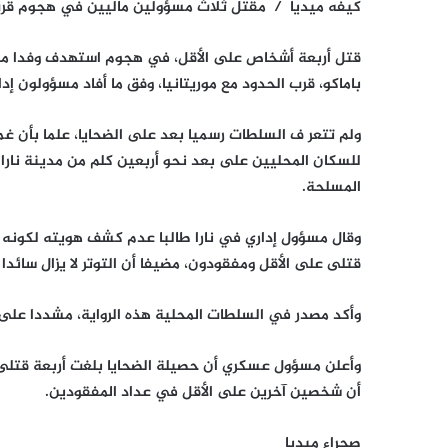
كيفه ميديا / مقتل ثلاث مسؤولين ماليين في هجوم قرب 
باماكو، قرب الحدود مع موريتانيا، وفق ما أفاد مسؤولون إدا
ولم تتعر ف السلطات رسميا بعد على الضحايا، علما بأن غ
للسكان المحليين على بعد نحو أربعين كلم من مدينة نارا ا
المسلحة.
وقال مسؤول إداري في نارا طالبا عدم كشف هويته لكونه 
قتلى على الأقل ومفقودون، مضيفا أن التوتر لا يزال سائدا
وأكد مصدر في السلطات المحلية هذه الرواية، مشددا على أ
وأعلن مسؤول عسكري أن حصيلة الضحايا بلغت أربعة قتلى، 
أن شخصين آخرين على الأقل في عداد المفقودين.
صحراء ميديا