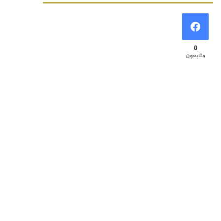
0
متابعون