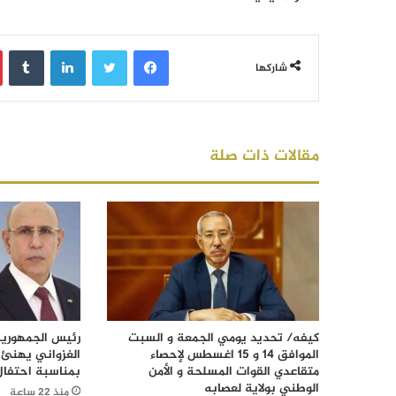
فيسبوك
تويتر
لينكدإن
‏Tumblr
شاركها
مقالات ذات صلة
كيفه/ تحديد يومي الجمعة و السبت
رئيس الجمهورية
الموافق 14 و 15 اغسطس لإحصاء
الغزواني يهنئ 
متقاعدي القوات المسلحة و الأمن
بمناسبة احتفال
الوطني بولاية لعصابه
منذ 22 ساعة