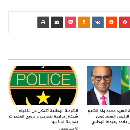
بينتيريست
‏Reddit
‏VKontakte
Odnoklassniki
بوكيت
مشاركة عبر البريد
طباعة
 السيد محمد ولد الشيخ
الشرطة الوطنية تتمكن من تفكيك
الرئيس السنغافوري
شبكة إجرامية لتهريب و ترويج المخدرات
 بلاده بعيدها الوطني
بمدينة نواذيبو
منذ يومين