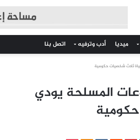
ميديا
أدب وترفيه
اتصل بنا
ياة ثلاث شخصيات حكومية
عات المسلحة يودي
حكومية
‏Tumblr
بينتيريست
‏Reddit
‏VKontakte
Odnoklassniki
بوكيت