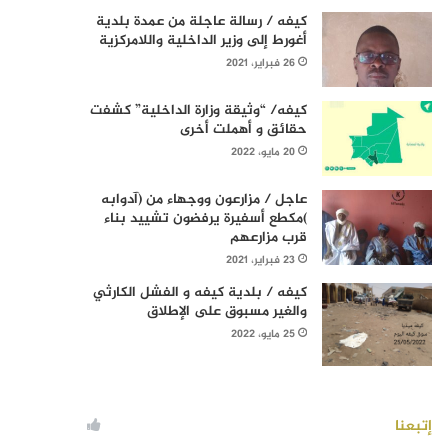
كيفه / رسالة عاجلة من عمدة بلدية
أغورط إلى وزير الداخلية واللامركزية
26 فبراير، 2021
كيفه/ “وثيقة وزارة الداخلية” كشفت
حقائق و أهملت أخرى
20 مايو، 2022
عاجل / مزارعون ووجهاء من (آدوابه
)مكطع أسفيرة يرفضون تشييد بناء
قرب مزارعهم
23 فبراير، 2021
كيفه / بلدية كيفه و الفشل الكارثي
والغير مسبوق على الإطلاق
25 مايو، 2022
إتبعنا