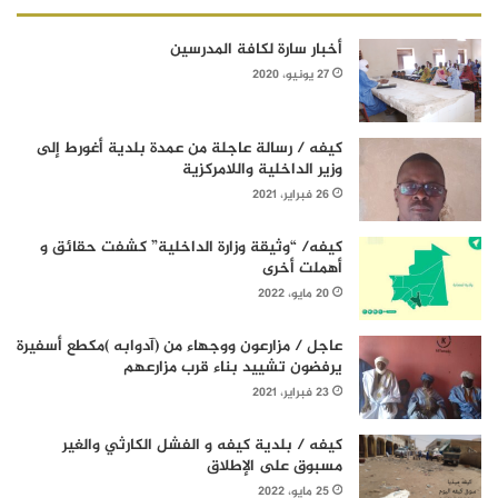
أخبار سارة لكافة المدرسين
27 يونيو، 2020
كيفه / رسالة عاجلة من عمدة بلدية أغورط إلى
وزير الداخلية واللامركزية
26 فبراير، 2021
كيفه/ “وثيقة وزارة الداخلية” كشفت حقائق و
أهملت أخرى
20 مايو، 2022
عاجل / مزارعون ووجهاء من (آدوابه )مكطع أسفيرة
يرفضون تشييد بناء قرب مزارعهم
23 فبراير، 2021
كيفه / بلدية كيفه و الفشل الكارثي والغير
مسبوق على الإطلاق
25 مايو، 2022