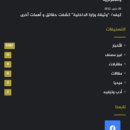
20 مايو، 2022
كيفه/ “وثيقة وزارة الداخلية” كشفت حقائق و أهملت أخرى
التصنيفات
الأخبار
6٬987
غير مصنف
15
مقابلات
9
مقالات
8
ميديا
2
أدب وترفيه
2
تابعنا