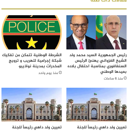
مقالات ذات صلة
رئيس الجمهورية السيد محمد ولد
الشرطة الوطنية تتمكن من تفكيك
الشيخ الغزواني يهنئ الرئيس
شبكة إجرامية لتهريب و ترويج
السنغافوري بمناسبة احتفال بلاده
المخدرات بمدينة نواذيبو
بعيدها الوطني
منذ يوم واحد
منذ 6 ساعات
تعيين ولد داهي رئيساً للجنة
تعيين ولد داهي رئيساً للجنة