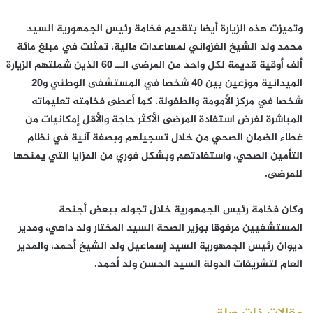
وتميزت هذه الزيارة أيضا بتقديم فخامة رئيس الجمهورية السيد
محمد ولد الشيخ الغزواني لمساعدات مالية، تمثلت في مبلغ مائة
ألف أوقية قديمة لكل واحد من المرضى الــ 60 الذين شملتهم الزيارة
الميدانية موزعين بين 40 شخصا في المستشفى الوطني و20
شخصا في مركز الأمومة والطفولة، كما أعطى فخامته تعليماته
المباشرة لغرض استفادة المرضى الأكثر حاجة والأقل إمكانيات من
غطاء الضمان الصحي من خلال تسجيلهم وبصفة آنية في نظام
التأمين الصحي، واستفادتهم وبشكل فوري من المزايا التي يمنحها
للمرضى.
وكان فخامة رئيس الجمهورية خلال تجوله ببعض أجنحة
المستشفيين مرفوقا بوزير الصحة السيد المختار ولد داهي، ومدير
ديوان رئيس الجمهورية السيد إسماعيل ولد الشيخ أحمد، والمدير
العام لتشريفات الدولة السيد الحسن ولد أحمد.