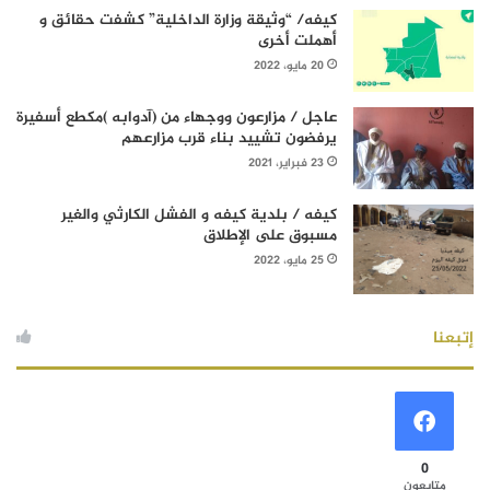
كيفه/ “وثيقة وزارة الداخلية” كشفت حقائق و
أهملت أخرى
20 مايو، 2022
عاجل / مزارعون ووجهاء من (آدوابه )مكطع أسفيرة
يرفضون تشييد بناء قرب مزارعهم
23 فبراير، 2021
كيفه / بلدية كيفه و الفشل الكارثي والغير
مسبوق على الإطلاق
25 مايو، 2022
إتبعنا
0
متابعون