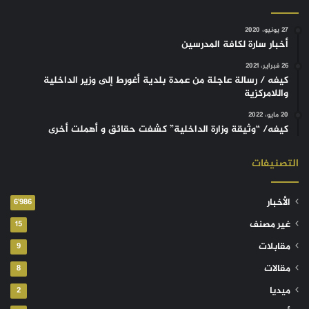
27 يونيو، 2020
أخبار سارة لكافة المدرسين
26 فبراير، 2021
كيفه / رسالة عاجلة من عمدة بلدية أغورط إلى وزير الداخلية
واللامركزية
20 مايو، 2022
كيفه/ “وثيقة وزارة الداخلية” كشفت حقائق و أهملت أخرى
التصنيفات
الأخبار
6٬986
غير مصنف
15
مقابلات
9
مقالات
8
ميديا
2