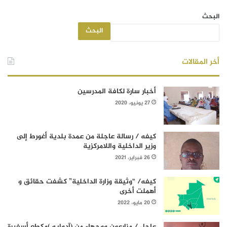
البحث
البحث
أخر المقالات
أخبار سارة لكافة المدرسين
27 يونيو، 2020
كيفه / رسالة عاجلة من عمدة بلدية أغورط إلى
وزير الداخلية واللامركزية
26 فبراير، 2021
كيفه/ “وثيقة وزارة الداخلية” كشفت حقائق و
أهملت أخرى
20 مايو، 2022
عاجل / مزارعون ووجهاء من (آدوابه )مكطع أسفيرة