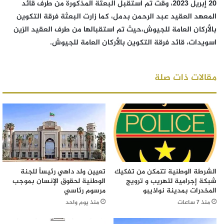
20 إبريل 2023، وقت تم استقبل البعثة المذكورة من طرف قائد
المعهد العقيد عبد الرحمن بدمل، كما زارت البعثة فرقة التكوين
بالأركان العامة للجيوش،حيث تم استقبالها من طرف العقيد الزين
اسويدات، قائد فرقة التكوين بالأركان العامة للجيوش.
مقالات ذات صلة
الشرطة الوطنية تتمكن من تفكيك
تعيين ولد داهي رئيساً للجنة
شبكة إجرامية لتهريب و ترويج
الوطنية لحقوق الإنسان بموجب
المخدرات بمدينة نواذيبو
مرسوم رئاسي
منذ 7 ساعات
منذ يوم واحد