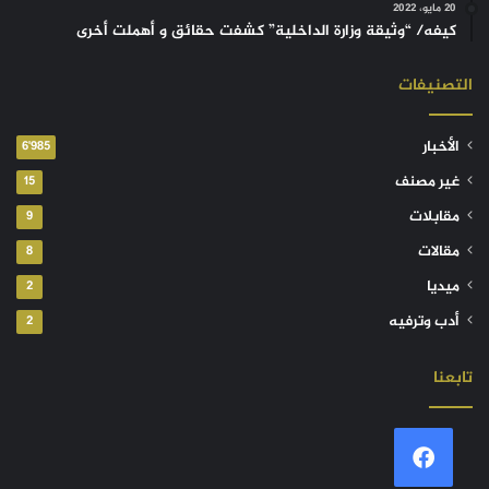
20 مايو، 2022
كيفه/ “وثيقة وزارة الداخلية” كشفت حقائق و أهملت أخرى
التصنيفات
الأخبار
6٬985
غير مصنف
15
مقابلات
9
مقالات
8
ميديا
2
أدب وترفيه
2
تابعنا