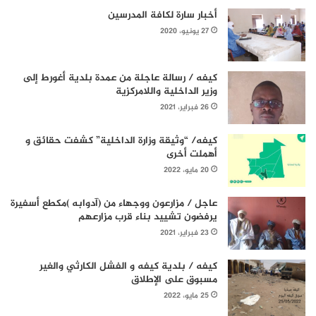
أخبار سارة لكافة المدرسين
27 يونيو، 2020
كيفه / رسالة عاجلة من عمدة بلدية أغورط إلى
وزير الداخلية واللامركزية
26 فبراير، 2021
كيفه/ “وثيقة وزارة الداخلية” كشفت حقائق و
أهملت أخرى
20 مايو، 2022
عاجل / مزارعون ووجهاء من (آدوابه )مكطع أسفيرة
يرفضون تشييد بناء قرب مزارعهم
23 فبراير، 2021
كيفه / بلدية كيفه و الفشل الكارثي والغير
مسبوق على الإطلاق
25 مايو، 2022