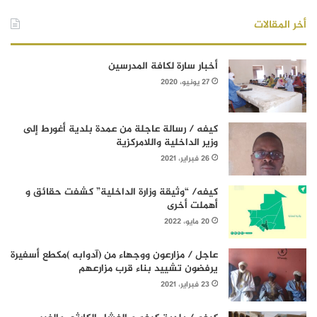
أخر المقالات
أخبار سارة لكافة المدرسين
27 يونيو، 2020
كيفه / رسالة عاجلة من عمدة بلدية أغورط إلى
وزير الداخلية واللامركزية
26 فبراير، 2021
كيفه/ “وثيقة وزارة الداخلية” كشفت حقائق و
أهملت أخرى
20 مايو، 2022
عاجل / مزارعون ووجهاء من (آدوابه )مكطع أسفيرة
يرفضون تشييد بناء قرب مزارعهم
23 فبراير، 2021