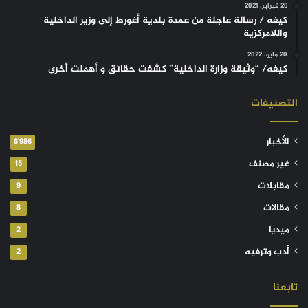
26 فبراير، 2021
كيفه / رسالة عاجلة من عمدة بلدية أغورط إلى وزير الداخلية
واللامركزية
20 مايو، 2022
كيفه/ “وثيقة وزارة الداخلية” كشفت حقائق و أهملت أخرى
التصنيفات
الأخبار
6٬986
غير مصنف
15
مقابلات
9
مقالات
8
ميديا
2
أدب وترفيه
2
تابعنا