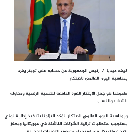
كيفه ميديا /
رئيس الجمهورية من حسابه على تويتر يغرد
بمناسبة اليوم العالمي للابتكار
طموحنا هو جعل الابتكار القوة الدافعة للتنمية الرقمية ومقاولة
الشباب والنساء.
‏وبمناسبة اليوم العالمي للابتكار، نؤكد التزامنا بتنفيذ إطار قانوني
يستجيب لمتطلبات ترقية الشركات الناشئة في موريتانيا ويحفز
الإبداع والابتكار فى استخدام وتطوير التقنيات الجديدة.