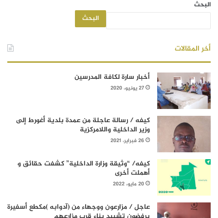
البحث
البحث
أخر المقالات
أخبار سارة لكافة المدرسين
27 يونيو، 2020
كيفه / رسالة عاجلة من عمدة بلدية أغورط إلى
وزير الداخلية واللامركزية
26 فبراير، 2021
كيفه/ “وثيقة وزارة الداخلية” كشفت حقائق و
أهملت أخرى
20 مايو، 2022
عاجل / مزارعون ووجهاء من (آدوابه )مكطع أسفيرة
يرفضون تشييد بناء قرب مزارعهم