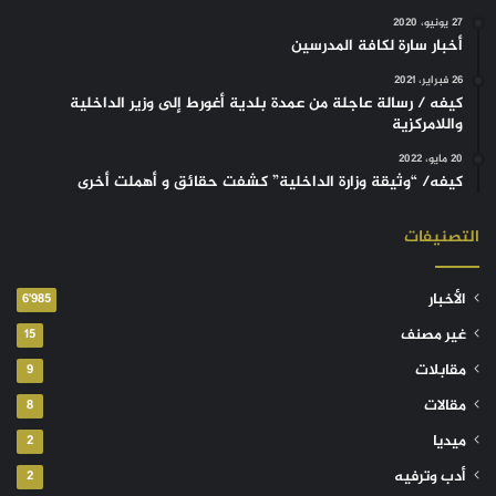
27 يونيو، 2020
أخبار سارة لكافة المدرسين
26 فبراير، 2021
كيفه / رسالة عاجلة من عمدة بلدية أغورط إلى وزير الداخلية
واللامركزية
20 مايو، 2022
كيفه/ “وثيقة وزارة الداخلية” كشفت حقائق و أهملت أخرى
التصنيفات
الأخبار
6٬985
غير مصنف
15
مقابلات
9
مقالات
8
ميديا
2
أدب وترفيه
2