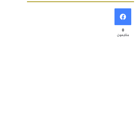
0
متابعون