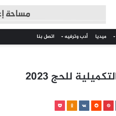
ميديا
أدب وترفيه
اتصل بنا
ميلية للحج 2023
‏Tumblr
بينتيريست
‏Reddit
‏VKontakte
Odnoklassniki
بوكيت