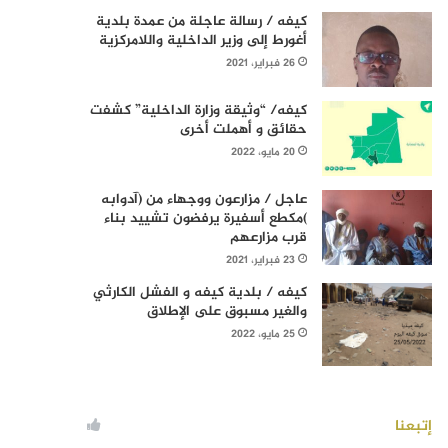
كيفه / رسالة عاجلة من عمدة بلدية
أغورط إلى وزير الداخلية واللامركزية
26 فبراير، 2021
كيفه/ “وثيقة وزارة الداخلية” كشفت
حقائق و أهملت أخرى
20 مايو، 2022
عاجل / مزارعون ووجهاء من (آدوابه
)مكطع أسفيرة يرفضون تشييد بناء
قرب مزارعهم
23 فبراير، 2021
كيفه / بلدية كيفه و الفشل الكارثي
والغير مسبوق على الإطلاق
25 مايو، 2022
إتبعنا