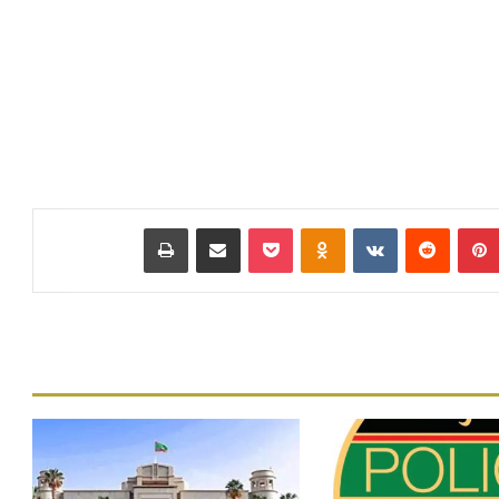
بينتيريست
‏Reddit
‏VKontakte
Odnoklassniki
بوكيت
مشاركة عبر البريد
طباعة