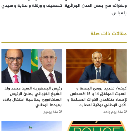
ونظرائه في بعض المدن الجزائرية، كسطيف و ورقلة و عنابة و سيدي
بلعباس.
مقالات ذات صلة
كيفه/ تحديد يومي الجمعة و
رئيس الجمهورية السيد محمد ولد
السبت الموافق 14 و 15 اغسطس
الشيخ الغزواني يهنئ الرئيس
لإحصاء متقاعدي القوات المسلحة و
السنغافوري بمناسبة احتفال بلاده
الأمن الوطني بولاية لعصابه
بعيدها الوطني
منذ يوم واحد
منذ يومين