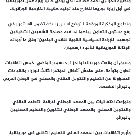
ونظيره الجزائري أحمد عطاف، الذي يؤدي حاليا زيارة عمل لموريتانيا
في أول زيارة يجريها للخارج منذ توليه حقيبة الخارجية الجزائرية.
وتطمح المذكرة الموقعة لـ”وضع أسس راسخة تضمن الاستمرار في
رفع مستوى التعاون بينهما لما فيه مصلحة الشعبين الشقيقين
تجسيدا للإرادة السياسية القوية لقائدي البلدين” وفق ما أوردته
الوكالة الموريتانية للأنباء (رسمية).
وسبق أن وقعت موريتانيا والجزائر ديسمبر الماضي، خمس اتفاقيات
تعاون وتوأمة، على هامش أشغال المؤتمر الثالث للوزراء والقيادات
المسؤولة عن التعليم والتكوين التقني والمهني في الوطن العربي
بالجزائر العاصمة.
وتوزعت الاتفاقيات بين المعهد الوطني لترقية التعليم التقني
والتكوين المهني، والمعهد الوطني للتكوين والتعليم المهنيين
بالجزائر.
وأربع اتفاقيات بين المعهد العالي للتعليم التقني في موريتانيا،