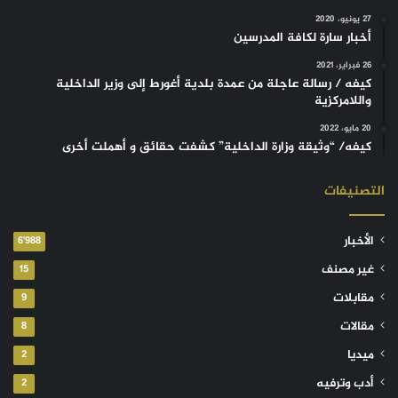
27 يونيو، 2020
أخبار سارة لكافة المدرسين
26 فبراير، 2021
كيفه / رسالة عاجلة من عمدة بلدية أغورط إلى وزير الداخلية
واللامركزية
20 مايو، 2022
كيفه/ “وثيقة وزارة الداخلية” كشفت حقائق و أهملت أخرى
التصنيفات
الأخبار
6٬988
غير مصنف
15
مقابلات
9
مقالات
8
ميديا
2
أدب وترفيه
2