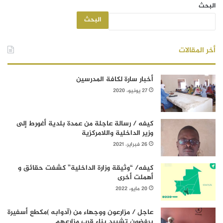
البحث
البحث
أخر المقالات
أخبار سارة لكافة المدرسين
27 يونيو، 2020
كيفه / رسالة عاجلة من عمدة بلدية أغورط إلى
وزير الداخلية واللامركزية
26 فبراير، 2021
كيفه/ “وثيقة وزارة الداخلية” كشفت حقائق و
أهملت أخرى
20 مايو، 2022
عاجل / مزارعون ووجهاء من (آدوابه )مكطع أسفيرة
يرفضون تشييد بناء قرب مزارعهم