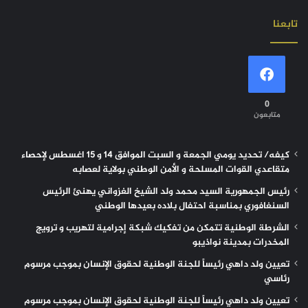
تابعنا
0
متابعون
كيفه/ تحديد يومي الجمعة و السبت الموافق 14 و 15 اغسطس لإحصاء
متقاعدي القوات المسلحة و الأمن الوطني بولاية لعصابه
رئيس الجمهورية السيد محمد ولد الشيخ الغزواني يهنئ الرئيس
السنغافوري بمناسبة احتفال بلاده بعيدها الوطني
الشرطة الوطنية تتمكن من تفكيك شبكة إجرامية لتهريب و ترويج
المخدرات بمدينة نواذيبو
تعيين ولد داهي رئيساً للجنة الوطنية لحقوق الإنسان بموجب مرسوم
رئاسي
تعيين ولد داهي رئيساً للجنة الوطنية لحقوق الإنسان بموجب مرسوم