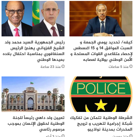
كيفه/ تحديد يومي الجمعة و
رئيس الجمهورية السيد محمد ولد
السبت الموافق 14 و 15 اغسطس
الشيخ الغزواني يهنئ الرئيس
لإحصاء متقاعدي القوات المسلحة و
السنغافوري بمناسبة احتفال بلاده
الأمن الوطني بولاية لعصابه
بعيدها الوطني
منذ 5 ساعات
منذ 23 ساعة
الشرطة الوطنية تتمكن من تفكيك
تعيين ولد داهي رئيساً للجنة
شبكة إجرامية لتهريب و ترويج
الوطنية لحقوق الإنسان بموجب
المخدرات بمدينة نواذيبو
مرسوم رئاسي
منذ يومين
منذ 3 أيام