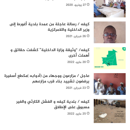
27 يونيو، 2020
كيفه / رسالة عاجلة من عمدة بلدية أغورط إلى
وزير الداخلية واللامركزية
26 فبراير، 2021
كيفه/ “وثيقة وزارة الداخلية” كشفت حقائق و
أهملت أخرى
20 مايو، 2022
عاجل / مزارعون ووجهاء من (آدوابه )مكطع أسفيرة
يرفضون تشييد بناء قرب مزارعهم
23 فبراير، 2021
كيفه / بلدية كيفه و الفشل الكارثي والغير
مسبوق على الإطلاق
25 مايو، 2022