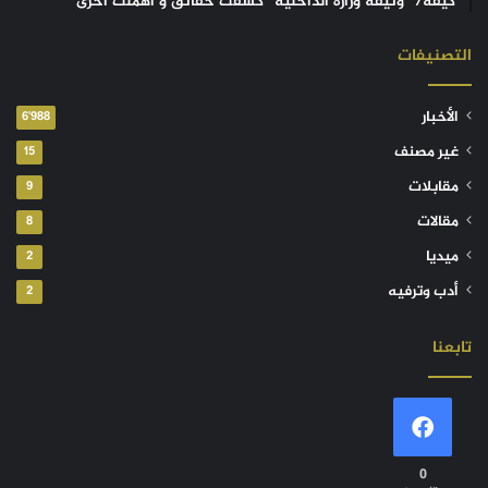
كيفه/ “وثيقة وزارة الداخلية” كشفت حقائق و أهملت أخرى
التصنيفات
الأخبار
6٬988
غير مصنف
15
مقابلات
9
مقالات
8
ميديا
2
أدب وترفيه
2
تابعنا
0