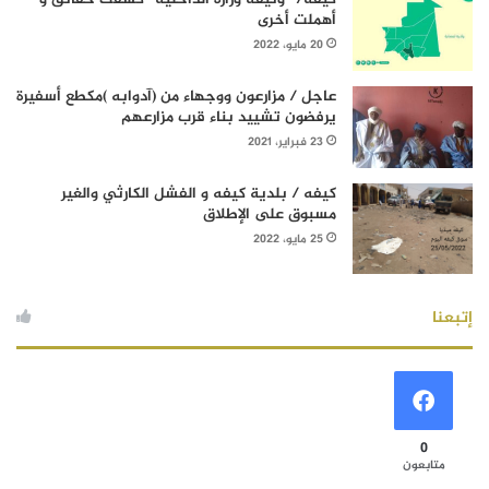
أهملت أخرى
20 مايو، 2022
عاجل / مزارعون ووجهاء من (آدوابه )مكطع أسفيرة
يرفضون تشييد بناء قرب مزارعهم
23 فبراير، 2021
كيفه / بلدية كيفه و الفشل الكارثي والغير
مسبوق على الإطلاق
25 مايو، 2022
إتبعنا
0
متابعون