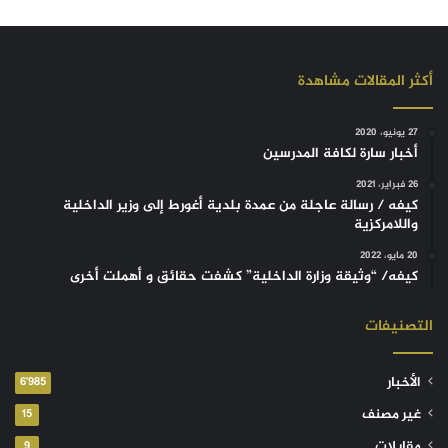
أكثر المقالات مشاهدة
27 يونيو، 2020
أخبار سارة لكافة المدرسين
26 فبراير، 2021
كيفه / رسالة عاجلة من عمدة بلدية أغورط إلى وزير الداخلية
واللامركزية
20 مايو، 2022
كيفه/ “وثيقة وزارة الداخلية” كشفت حقائق و أهملت أخرى
التصنيفات
الأخبار
6٬985
غير مصنف
15
مقابلات
9