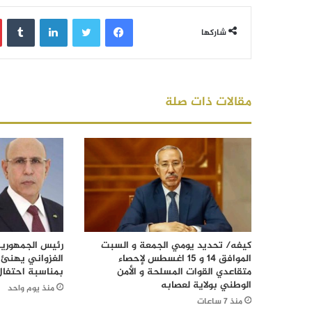
فيسبوك
تويتر
لينكدإن
‏Tumblr
شاركها
مقالات ذات صلة
كيفه/ تحديد يومي الجمعة و السبت
رئيس الجمهورية
الموافق 14 و 15 اغسطس لإحصاء
الغزواني يهنئ 
متقاعدي القوات المسلحة و الأمن
بمناسبة احتفال
الوطني بولاية لعصابه
منذ يوم واحد
منذ 7 ساعات