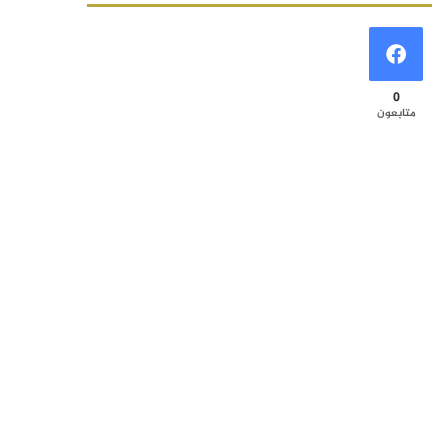
0
متابعون