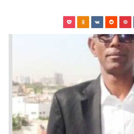
‏Tumblr
بينتيريست
‏Reddit
‏VKontakte
Odnoklassniki
بوكيت