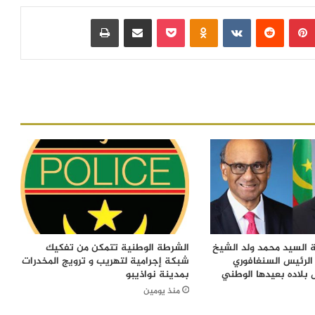
بينتيريست
‏Reddit
‏VKontakte
Odnoklassniki
بوكيت
مشاركة عبر البريد
طباعة
 السيد محمد ولد الشيخ
الشرطة الوطنية تتمكن من تفكيك
الرئيس السنغافوري
شبكة إجرامية لتهريب و ترويج المخدرات
 بلاده بعيدها الوطني
بمدينة نواذيبو
منذ يومين