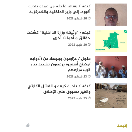
كيفه / رسالة عاجلة من عمدة بلدية
أغورط إلى وزير الداخلية واللامركزية
26 فبراير، 2021
كيفه/ “وثيقة وزارة الداخلية” كشفت
حقائق و أهملت أخرى
20 مايو، 2022
عاجل / مزارعون ووجهاء من (آدوابه
)مكطع أسفيرة يرفضون تشييد بناء
قرب مزارعهم
23 فبراير، 2021
كيفه / بلدية كيفه و الفشل الكارثي
والغير مسبوق على الإطلاق
25 مايو، 2022
إتبعنا