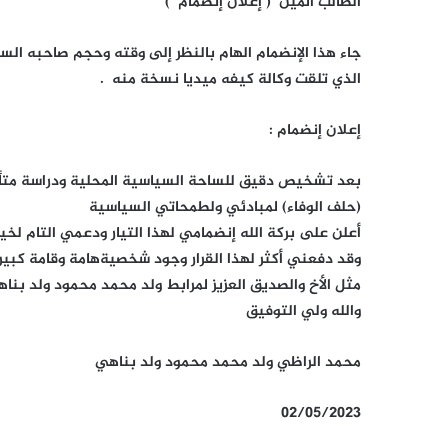
الطالب ألمين ( إعلان إنضمام )
جاء هذا الإنضمام الهام بالنظر إلى وقته وحجم صاحبه الس
الذي تلقت وكالة كيفه ميديا نسخة منه .
إعلان إنضمام :
بعد تشخيص دقيق للساحة السياسية المحلية ودراسة متأني
(حلف الوفاء) لمبادئي ولطمحاتي السياسية
أعلن على بركة الله إنضمامي لهذا التيار ودعمي التام لخي
وقد دفعني أكثر لهذا القرار وجود شخصيةهامة وقامة كبير
مثل الأخ والصديق العزيز لمرابط ولد محمد محمود ولد بنا
والله ولي التوفيق
محمد الراظي ولد محمد محمود ولد بناهي
02/05/2023