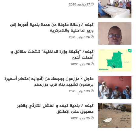
27 يونيو، 2020
كيفه / رسالة عاجلة من عمدة بلدية أغورط إلى
وزير الداخلية واللامركزية
26 فبراير، 2021
كيفه/ “وثيقة وزارة الداخلية” كشفت حقائق و
أهملت أخرى
20 مايو، 2022
عاجل / مزارعون ووجهاء من (آدوابه )مكطع أسفيرة
يرفضون تشييد بناء قرب مزارعهم
23 فبراير، 2021
كيفه / بلدية كيفه و الفشل الكارثي والغير
مسبوق على الإطلاق
25 مايو، 2022