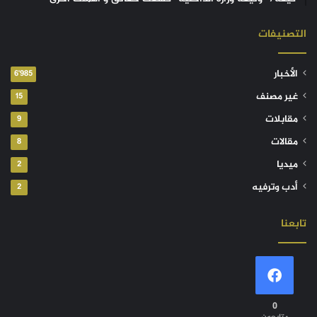
التصنيفات
الأخبار
6٬985
غير مصنف
15
مقابلات
9
مقالات
8
ميديا
2
أدب وترفيه
2
تابعنا
0