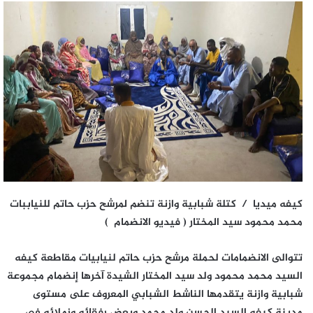
كيفه ميديا / كتلة شبابية وازنة تنضم لمرشح حزب حاتم للنياببات
محمد محمود سيد المختار ( فيديو الانضمام )
تتوالى الانضمامات لحملة مرشح حزب حاتم لنيابيات مقاطعة كيفه
السيد محمد محمود ولد سيد المختار الشيدة آخرها إنضمام مجموعة
شبابية وازنة يتقدمها الناشط الشبابي المعروف على مستوى
مدينة كيفه السيد الحسن ولد محمد وبعض رفقائه وزملائه في