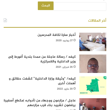
البحث
أخر المقالات
أخبار سارة لكافة المدرسين
27 يونيو، 2020
كيفه / رسالة عاجلة من عمدة بلدية أغورط إلى
وزير الداخلية واللامركزية
26 فبراير، 2021
كيفه/ “وثيقة وزارة الداخلية” كشفت حقائق و
أهملت أخرى
20 مايو، 2022
عاجل / مزارعون ووجهاء من (آدوابه )مكطع أسفيرة
يرفضون تشييد بناء قرب مزارعهم