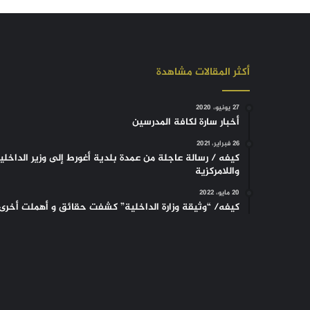
أكثر المقالات مشاهدة
27 يونيو، 2020
أخبار سارة لكافة المدرسين
26 فبراير، 2021
كيفه / رسالة عاجلة من عمدة بلدية أغورط إلى وزير الداخلي
واللامركزية
20 مايو، 2022
كيفه/ “وثيقة وزارة الداخلية” كشفت حقائق و أهملت أخرى