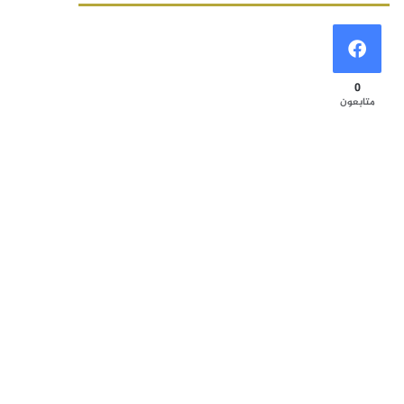
0
متابعون