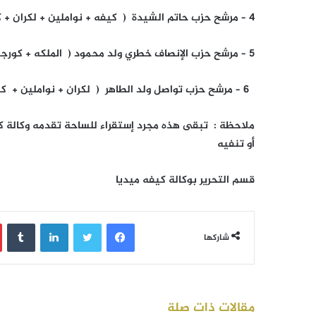
4 – مرشح حزب حاتم الشيدة ( كيفه + نواملين + لكران + كورجل )
5 – مرشح حزب الإنصاف خطري ولد محمود ( الملكه + كورجل )
6 – مرشح حزب تواصل ولد الطاهر ( لكران + نواملين + كيفه )
ملاحظة : تبقى هذه مجرد إستقراء للساحة تقدمه وكالة كي
أو تنفيه
قسم التحرير بوكالة كيفه ميديا
فيسبوك
تويتر
لينكدإن
‏Tumblr
شاركها
مقالات ذات صلة