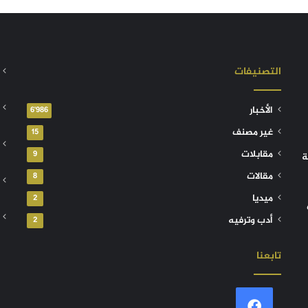
التصنيفات
الأخبار
6٬986
غير مصنف
15
مقابلات
9
ة
مقالات
8
ميديا
2
أدب وترفيه
2
تابعنا