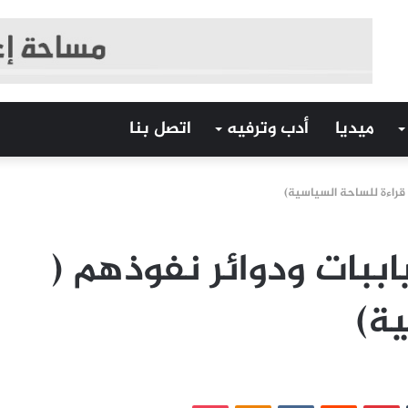
ميديا
أدب وترفيه
اتصل بنا
قراءة للساحة السياسية)
ببات ودوائر نفوذهم (
ية)
‏Tumblr
بينتيريست
‏Reddit
‏VKontakte
Odnoklassniki
بوكيت