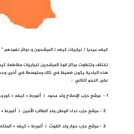
كيفه ميديا / نيابيات كيفه ( المرشحون و دوائر نفوذهم ” 
تختلف وتتفاوت مراكز قوة المرشحين لنيابيات مقاطعة كيف
هذه البلدية يكون ضعيفا في تلك ومتوسطا في أخرى وحسب 
على النحو التالي :
1 – مرشح حزب الإصلاح ولد محود ( أغورط + كيفه + كورجل + الملكه )
2 – مرشح حزب نداء الوطن ولد الطالب الأمين ( أغورط + كيفه + الملكه )
3 – مرشح حزب حوار ولد الغوث ( أغورط + كيفه + الملكه + كورجل + نواملين )