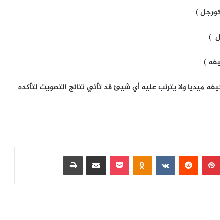
فه ميديا ولا يترتب عليه أي شيئ قد تأتي نتائج التصويت لتأكده
بينتيريست
‏Reddit
‏VKontakte
Odnoklassniki
بوكيت
مشاركة عبر البريد
طباعة