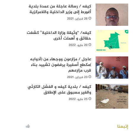
كيفه / رسالة عاجلة من عمدة بلدية
أغورط إلى وزير الداخلية واللامركزية
26 فبراير، 2021
كيفه/ “وثيقة وزارة الداخلية” كشفت
حقائق و أهملت أخرى
20 مايو، 2022
عاجل / مزارعون ووجهاء من (آدوابه
)مكطع أسفيرة يرفضون تشييد بناء
قرب مزارعهم
23 فبراير، 2021
كيفه / بلدية كيفه و الفشل الكارثي
والغير مسبوق على الإطلاق
25 مايو، 2022
إتبعنا