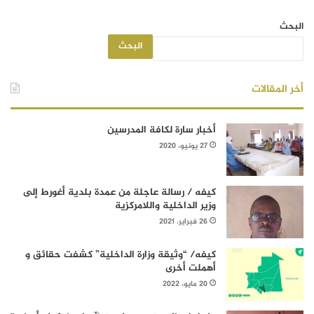
البحث
البحث
أخر المقالات
أخبار سارة لكافة المدرسين
27 يونيو، 2020
كيفه / رسالة عاجلة من عمدة بلدية أغورط إلى
وزير الداخلية واللامركزية
26 فبراير، 2021
كيفه/ “وثيقة وزارة الداخلية” كشفت حقائق و
أهملت أخرى
20 مايو، 2022