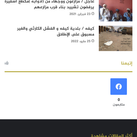
عاجل / مزارعون ووجهاء من (آدوابه )مكطع أسفيرة
يرفضون تشييد بناء قرب مزارعهم
23 فبراير، 2021
كيفه / بلدية كيفه و الفشل الكارثي والغير
مسبوق على الإطلاق
25 مايو، 2022
إتبعنا
0
متابعون
أكثر المقالات مشاهدة