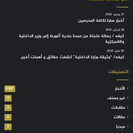
27 يونيو، 2020
أخبار سارة لكافة المدرسين
26 فبراير، 2021
كيفه / رسالة عاجلة من عمدة بلدية أغورط إلى وزير الداخلية
واللامركزية
20 مايو، 2022
كيفه/ “وثيقة وزارة الداخلية” كشفت حقائق و أهملت أخرى
التصنيفات
الأخبار
6٬987
غير مصنف
15
مقابلات
9
مقالات
8
ميديا
2