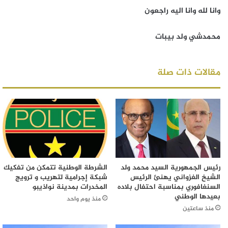
وانا لله وانا اليه راجعون
محمدشي ولد بيبات
مقالات ذات صلة
رئيس الجمهورية السيد محمد ولد
الشرطة الوطنية تتمكن من تفكيك
الشيخ الغزواني يهنئ الرئيس
شبكة إجرامية لتهريب و ترويج
السنغافوري بمناسبة احتفال بلاده
المخدرات بمدينة نواذيبو
بعيدها الوطني
منذ يوم واحد
منذ ساعتين