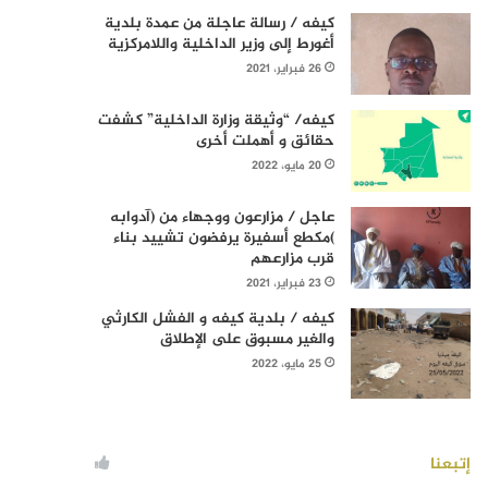
كيفه / رسالة عاجلة من عمدة بلدية
أغورط إلى وزير الداخلية واللامركزية
26 فبراير، 2021
كيفه/ “وثيقة وزارة الداخلية” كشفت
حقائق و أهملت أخرى
20 مايو، 2022
عاجل / مزارعون ووجهاء من (آدوابه
)مكطع أسفيرة يرفضون تشييد بناء
قرب مزارعهم
23 فبراير، 2021
كيفه / بلدية كيفه و الفشل الكارثي
والغير مسبوق على الإطلاق
25 مايو، 2022
إتبعنا