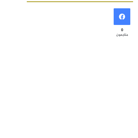
0
متابعون