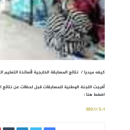
كيفه ميديا / نتائج المسابقة الخارجية لأساتذة التعليم ا
أفرجت اللجنة الوطنية للمسابقات قبل لحظات عن نتائج المس
اضغط هنا :
203AV3-1
فيسبوك
تويتر
لينكدإن
‏Tumblr