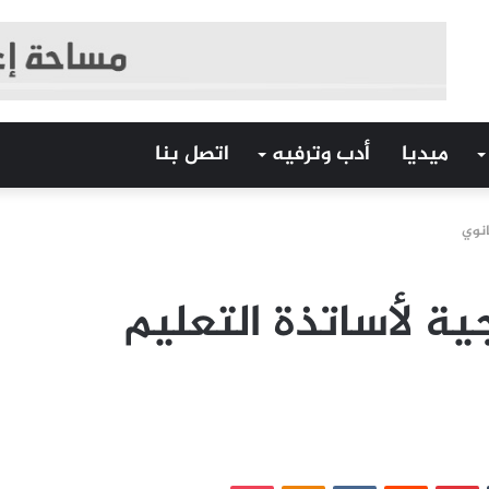
ميديا
أدب وترفيه
اتصل بنا
ثانوي
ية لأساتذة التعليم
‏Tumblr
بينتيريست
‏Reddit
‏VKontakte
Odnoklassniki
بوكيت