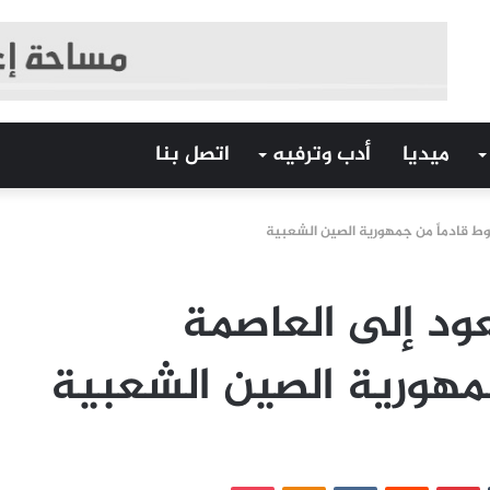
ميديا
أدب وترفيه
اتصل بنا
وط قادماً من جمهورية الصين الشعبية
عود إلى العاصمة
مهورية الصين الشعبية
‏Tumblr
بينتيريست
‏Reddit
‏VKontakte
Odnoklassniki
بوكيت