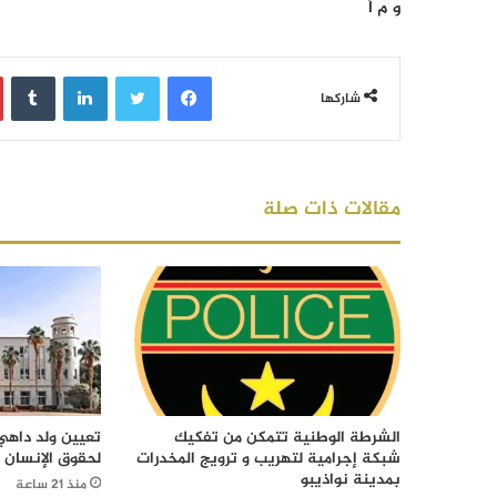
و م أ
فيسبوك
تويتر
لينكدإن
‏Tumblr
شاركها
مقالات ذات صلة
الشرطة الوطنية تتمكن من تفكيك
تعيين ولد داهي 
شبكة إجرامية لتهريب و ترويج المخدرات
لحقوق الإنسان
بمدينة نواذيبو
منذ 21 ساعة