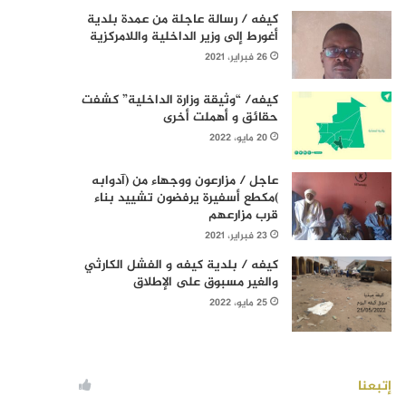
كيفه / رسالة عاجلة من عمدة بلدية
أغورط إلى وزير الداخلية واللامركزية
26 فبراير، 2021
كيفه/ “وثيقة وزارة الداخلية” كشفت
حقائق و أهملت أخرى
20 مايو، 2022
عاجل / مزارعون ووجهاء من (آدوابه
)مكطع أسفيرة يرفضون تشييد بناء
قرب مزارعهم
23 فبراير، 2021
كيفه / بلدية كيفه و الفشل الكارثي
والغير مسبوق على الإطلاق
25 مايو، 2022
إتبعنا