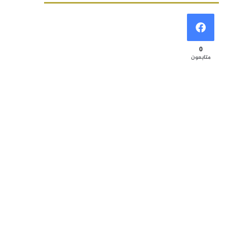
0
متابعون