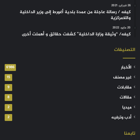
26 فبراير، 2021
كيفه / رسالة عاجلة من عمدة بلدية أغورط إلى وزير الداخلية
واللامركزية
20 مايو، 2022
كيفه/ “وثيقة وزارة الداخلية” كشفت حقائق و أهملت أخرى
التصنيفات
الأخبار
6٬986
غير مصنف
15
مقابلات
9
مقالات
8
ميديا
2
أدب وترفيه
2
تابعنا