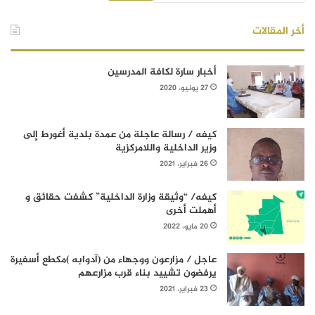
أخر المقالات
أخبار سارة لكافة المدرسين
27 يونيو، 2020
كيفه / رسالة عاجلة من عمدة بلدية أغورط إلى
وزير الداخلية واللامركزية
26 فبراير، 2021
كيفه/ “وثيقة وزارة الداخلية” كشفت حقائق و
أهملت أخرى
20 مايو، 2022
عاجل / مزارعون ووجهاء من (آدوابه )مكطع أسفيرة
يرفضون تشييد بناء قرب مزارعهم
23 فبراير، 2021