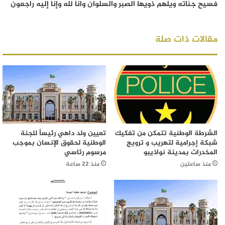
فسيح جناته ويلهم ذويها الصبر والسلوان وانا لله وإنا إليه راجعون
مقالات ذات صلة
الشرطة الوطنية تتمكن من تفكيك
تعيين ولد داهي رئيساً للجنة
شبكة إجرامية لتهريب و ترويج
الوطنية لحقوق الإنسان بموجب
المخدرات بمدينة نواذيبو
مرسوم رئاسي
منذ ساعتين
منذ 22 ساعة