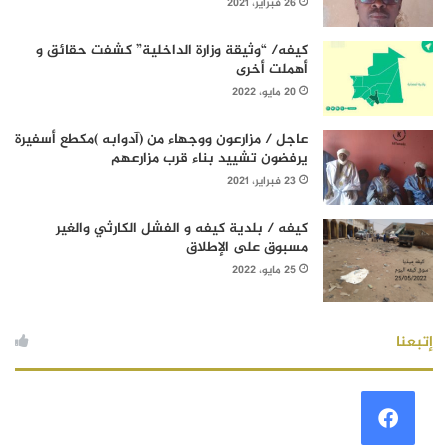
26 فبراير، 2021
كيفه/ “وثيقة وزارة الداخلية” كشفت حقائق و
أهملت أخرى
20 مايو، 2022
عاجل / مزارعون ووجهاء من (آدوابه )مكطع أسفيرة
يرفضون تشييد بناء قرب مزارعهم
23 فبراير، 2021
كيفه / بلدية كيفه و الفشل الكارثي والغير
مسبوق على الإطلاق
25 مايو، 2022
إتبعنا