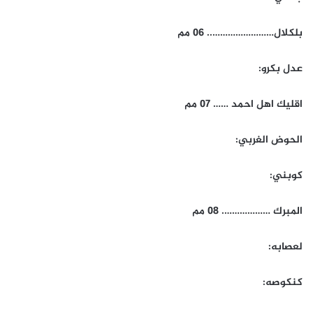
بلكلال…………………….. 06 مم
عدل بكرو:
اقليك اهل احمد …… 07 مم
الحوض الغربي:
كوبني:
المبرك ………………. 08 مم
لعصابه:
كنكوصه: