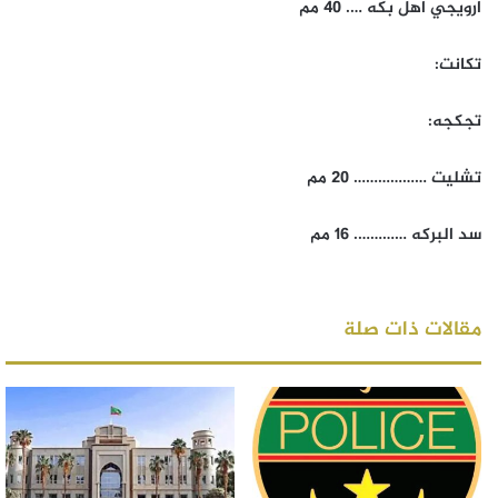
ارويجي اهل بكه …. 40 مم
تكانت:
تجكجه:
تشليت ……………… 20 مم
سد البركه …………. 16 مم
مقالات ذات صلة