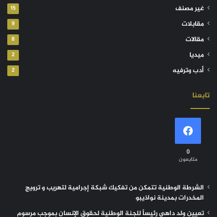
غير مصنف
15
مقابلات
9
مقالات
8
ميديا
2
أدب وترفيه
2
تابعنا
0
متابعون
الشرطة الوطنية تتمكن من تفكيك شبكة إجرامية لتهريب و ترويج
المخدرات بمدينة نواذيبو
تعيين ولد داهي رئيساً للجنة الوطنية لحقوق الإنسان بموجب مرسوم