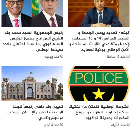
كيفه/ تحديد يومي الجمعة و
رئيس الجمهورية السيد محمد ولد
السبت الموافق 14 و 15 اغسطس
الشيخ الغزواني يهنئ الرئيس
لإحصاء متقاعدي القوات المسلحة و
السنغافوري بمناسبة احتفال بلاده
الأمن الوطني بولاية لعصابه
بعيدها الوطني
منذ 19 ساعة
منذ يومين
الشرطة الوطنية تتمكن من تفكيك
تعيين ولد داهي رئيساً للجنة
شبكة إجرامية لتهريب و ترويج
الوطنية لحقوق الإنسان بموجب
المخدرات بمدينة نواذيبو
مرسوم رئاسي
منذ 3 أيام
منذ 3 أيام