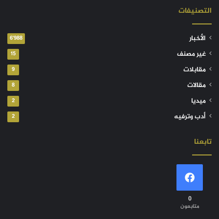
التصنيفات
الأخبار
6٬988
غير مصنف
15
مقابلات
9
مقالات
8
ميديا
2
أدب وترفيه
2
تابعنا
0
متابعون