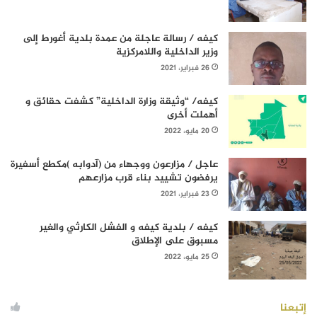
كيفه / رسالة عاجلة من عمدة بلدية أغورط إلى
وزير الداخلية واللامركزية
26 فبراير، 2021
كيفه/ “وثيقة وزارة الداخلية” كشفت حقائق و
أهملت أخرى
20 مايو، 2022
عاجل / مزارعون ووجهاء من (آدوابه )مكطع أسفيرة
يرفضون تشييد بناء قرب مزارعهم
23 فبراير، 2021
كيفه / بلدية كيفه و الفشل الكارثي والغير
مسبوق على الإطلاق
25 مايو، 2022
إتبعنا