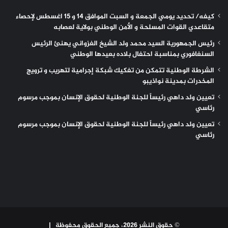
كيفه/ تحديد يومي الجمعة و السبت الموافق 14 و 15 اغسطس لإحصاء
متقاعدي القوات المسلحة و الأمن الوطني بولاية لعصابه
رئيس الجمهورية السيد محمد ولد الشيخ الغزواني يهنئ الرئيس
السنغافوري بمناسبة احتفال بلاده بعيدها الوطني
الشرطة الوطنية تتمكن من تفكيك شبكة إجرامية لتهريب و ترويج
المخدرات بمدينة نواذيبو
تعيين ولد داهي رئيساً للجنة الوطنية لحقوق الإنسان بموجب مرسوم
رئاسي
تعيين ولد داهي رئيساً للجنة الوطنية لحقوق الإنسان بموجب مرسوم
رئاسي
© حقوق النشر 2026، جميع الحقوق محفوظة |