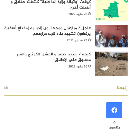
كيفه/ “وثيقة وزارة الداخلية” كشفت حقائق و
أهملت أخرى
20 مايو، 2022
عاجل / مزارعون ووجهاء من (آدوابه )مكطع أسفيرة
يرفضون تشييد بناء قرب مزارعهم
23 فبراير، 2021
كيفه / بلدية كيفه و الفشل الكارثي والغير
مسبوق على الإطلاق
25 مايو، 2022
إتبعنا
0
متابعون