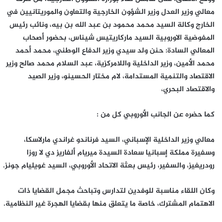
معالي وزير العدل وزير الشؤون الخارجية والتعاون والموريتانيين في
الخارج وكالة السيد محمد محمود بن عبد الله بن بيه، ونائب رئيس
المفوضية الاوروبية السيد ماركاريتيس شيناس، بحضور أصحاب
المعالي السادة: حنن ولد سيدي وزير الدفاع الوطني، محمد أحمد
محمد الأمين، وزير الداخلية واللامركزية، عبد السلام محمد صالح وزير
الاقتصاد والتنمية المستدامة، لام مختار الحسينو، وزير الصيد
والاقتصاد البحري،
كما حضره عن الجانب الأوروبي كل من :
معالي وزير الداخلية الإسباني، السيد فرناندو غراندي مارلاسكا،
وسفيرة مملكة إسبانيا سعادة السيدة ميريام ألفاريز دي لا روزا
رودريغيز، والسفير، رئيس بعثة الاتحاد الأوروبي، السيد غويليام جونز.
وكان اللقاء مناسبة للوفدين لتدارس وتباحث مجمل القضايا ذات
الاهتمام المشترك، خاصة ما يتعلق منها بقضايا الهجرة غير النظامية.