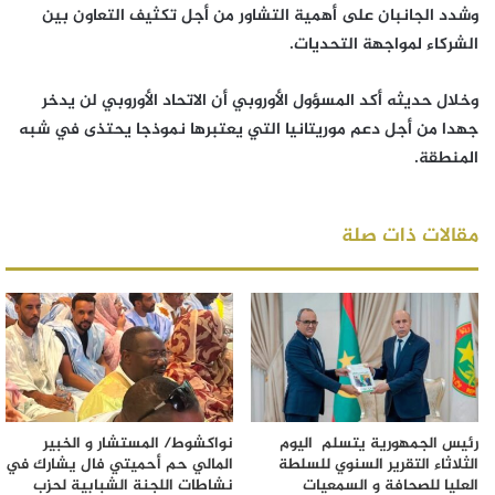
وشدد الجانبان على أهمية التشاور من أجل تكثيف التعاون بين
الشركاء لمواجهة التحديات.
وخلال حديثه أكد المسؤول الأوروبي أن الاتحاد الأوروبي لن يدخر
جهدا من أجل دعم موريتانيا التي يعتبرها نموذجا يحتذى في شبه
المنطقة.
مقالات ذات صلة
رئيس الجمهورية يتسلم اليوم
نواكشوط/ المستشار و الخبير
الثلاثاء التقرير السنوي للسلطة
المالي حم أحميتي فال يشارك في
العليا للصحافة و السمعيات
نشاطات اللجنة الشبابية لحزب