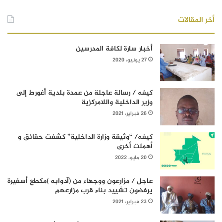
أخر المقالات
أخبار سارة لكافة المدرسين
27 يونيو، 2020
كيفه / رسالة عاجلة من عمدة بلدية أغورط إلى
وزير الداخلية واللامركزية
26 فبراير، 2021
كيفه/ “وثيقة وزارة الداخلية” كشفت حقائق و
أهملت أخرى
20 مايو، 2022
عاجل / مزارعون ووجهاء من (آدوابه )مكطع أسفيرة
يرفضون تشييد بناء قرب مزارعهم
23 فبراير، 2021