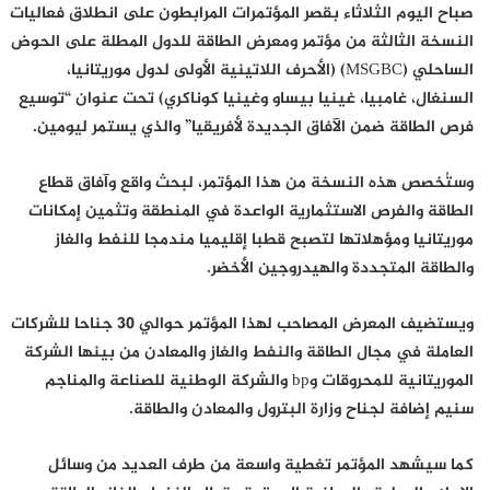
صباح اليوم الثلاثاء بقصر المؤتمرات المرابطون على انطلاق فعاليات
النسخة الثالثة من مؤتمر ومعرض الطاقة للدول المطلة على الحوض
الساحلي (MSGBC) (الأحرف اللاتينية الأولى لدول موريتانيا،
السنغال، غامبيا، غينيا بيساو وغينيا كوناكري) تحت عنوان “توسيع
فرص الطاقة ضمن الآفاق الجديدة لأفريقيا” والذي يستمر ليومين.
وستُخصص هذه النسخة من هذا المؤتمر، لبحث واقع وآفاق قطاع
الطاقة والفرص الاستثمارية الواعدة في المنطقة وتثمين إمكانات
موريتانيا ومؤهلاتها لتصبح قطبا إقليميا مندمجا للنفط والغاز
والطاقة المتجددة والهيدروجين الأخضر.
ويستضيف المعرض المصاحب لهذا المؤتمر حوالي 30 جناحا للشركات
العاملة في مجال الطاقة والنفط والغاز والمعادن من بينها الشركة
الموريتانية للمحروقات وbp والشركة الوطنية للصناعة والمناجم
سنيم إضافة لجناح وزارة البترول والمعادن والطاقة.
كما سيشهد المؤتمر تغطية واسعة من طرف العديد من وسائل