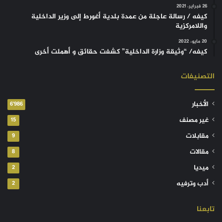
26 فبراير، 2021
كيفه / رسالة عاجلة من عمدة بلدية أغورط إلى وزير الداخلية
واللامركزية
20 مايو، 2022
كيفه/ “وثيقة وزارة الداخلية” كشفت حقائق و أهملت أخرى
التصنيفات
الأخبار
6٬986
غير مصنف
15
مقابلات
9
مقالات
8
ميديا
2
أدب وترفيه
2
تابعنا