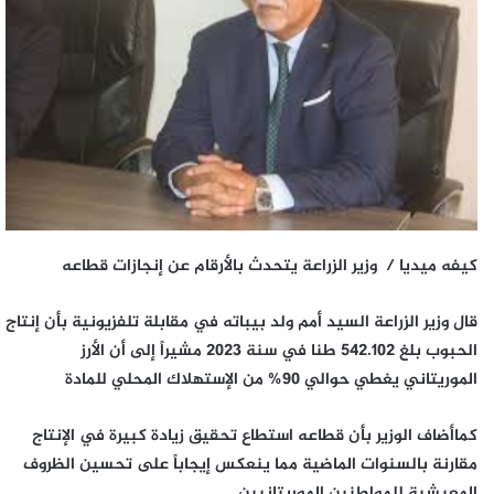
كيفه ميديا / وزير الزراعة يتحدث بالأرقام عن إنجازات قطاعه
قال وزير الزراعة السيد أمم ولد بيباته في مقابلة تلفزيونية بأن إنتاج
الحبوب بلغ 542.102 طنا في سنة 2023 مشيراً إلى أن الأرز
الموريتاني يغطي حوالي 90% من الإستهلاك المحلي للمادة
كماأضاف الوزير بأن قطاعه استطاع تحقيق زيادة كبيرة في الإنتاج
مقارنة بالسنوات الماضية مما ينعكس إيجاباً على تحسين الظروف
المعيشية للمواطنين الموريتانيين