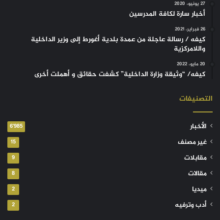
27 يونيو، 2020
أخبار سارة لكافة المدرسين
26 فبراير، 2021
كيفه / رسالة عاجلة من عمدة بلدية أغورط إلى وزير الداخلية
واللامركزية
20 مايو، 2022
كيفه/ “وثيقة وزارة الداخلية” كشفت حقائق و أهملت أخرى
التصنيفات
الأخبار
6٬985
غير مصنف
15
مقابلات
9
مقالات
8
ميديا
2
أدب وترفيه
2