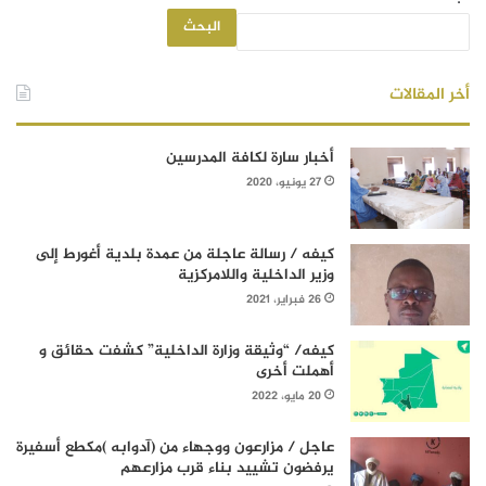
البحث
أخر المقالات
أخبار سارة لكافة المدرسين
27 يونيو، 2020
كيفه / رسالة عاجلة من عمدة بلدية أغورط إلى
وزير الداخلية واللامركزية
26 فبراير، 2021
كيفه/ “وثيقة وزارة الداخلية” كشفت حقائق و
أهملت أخرى
20 مايو، 2022
عاجل / مزارعون ووجهاء من (آدوابه )مكطع أسفيرة
يرفضون تشييد بناء قرب مزارعهم