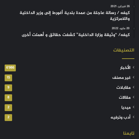
26 فبراير، 2021
كيفه / رسالة عاجلة من عمدة بلدية أغورط إلى وزير الداخلية
واللامركزية
20 مايو، 2022
كيفه/ “وثيقة وزارة الداخلية” كشفت حقائق و أهملت أخرى
التصنيفات
الأخبار
6٬986
غير مصنف
15
مقابلات
9
مقالات
8
ميديا
2
أدب وترفيه
2
تابعنا