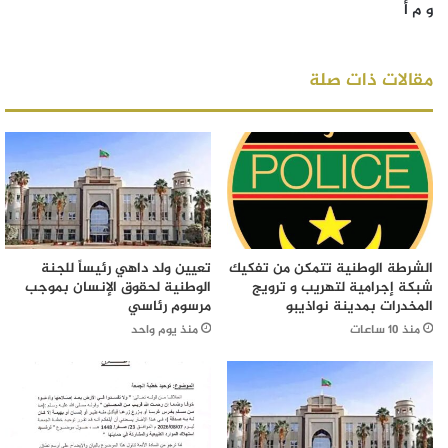
و م أ
مقالات ذات صلة
الشرطة الوطنية تتمكن من تفكيك
تعيين ولد داهي رئيساً للجنة
شبكة إجرامية لتهريب و ترويج
الوطنية لحقوق الإنسان بموجب
المخدرات بمدينة نواذيبو
مرسوم رئاسي
منذ 10 ساعات
منذ يوم واحد