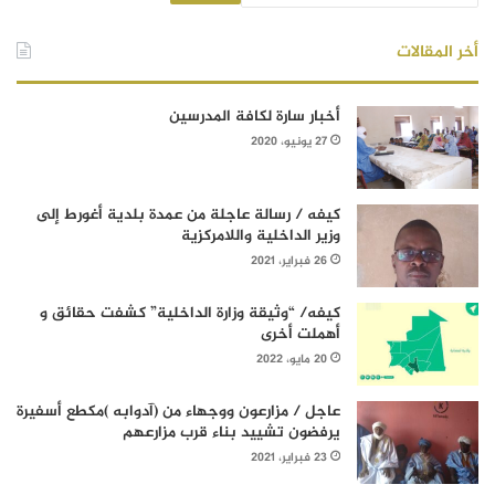
أخر المقالات
أخبار سارة لكافة المدرسين
27 يونيو، 2020
كيفه / رسالة عاجلة من عمدة بلدية أغورط إلى
وزير الداخلية واللامركزية
26 فبراير، 2021
كيفه/ “وثيقة وزارة الداخلية” كشفت حقائق و
أهملت أخرى
20 مايو، 2022
عاجل / مزارعون ووجهاء من (آدوابه )مكطع أسفيرة
يرفضون تشييد بناء قرب مزارعهم
23 فبراير، 2021