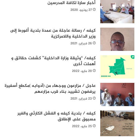
أخبار سارة لكافة المدرسين
27 يونيو، 2020
كيفه / رسالة عاجلة من عمدة بلدية أغورط إلى
وزير الداخلية واللامركزية
26 فبراير، 2021
كيفه/ “وثيقة وزارة الداخلية” كشفت حقائق و
أهملت أخرى
20 مايو، 2022
عاجل / مزارعون ووجهاء من (آدوابه )مكطع أسفيرة
يرفضون تشييد بناء قرب مزارعهم
23 فبراير، 2021
كيفه / بلدية كيفه و الفشل الكارثي والغير
مسبوق على الإطلاق
25 مايو، 2022