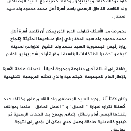
قامت وكالة كيفه ميديا بإجراء مقابلة حصرية مع السيد المصطفى
ولد القاسم الناطق الرسمي باسم أسرة أهل محمد محمود ولد سيد
المختار .
مجموعة من الأسئلة تناولت الدور الذي يمكن أن تلعبه أسرة أهل
محمد محمود ولد سيد المختار في إطار مساعيها الحثيثة لإنجاح
زيارة رئيس الجمهورية السيد محمد ولد الشيخ الغزواني لمدينة
كيفه و تحضيرا للانتخابات الرئاسية المقررة أواخر شهر يونيو القادم .
إضافة إلى أسئلة أخرى متنوعة ومحرجة أحياناً . تصمنت علاقة الأسرة
بالإطار العام للمجموعة الاجتماعية والذي تمثله المرجعية التقليدية
.
وكان لافتاً أثناء ردود السيد المصطفى ولد القاسم على مختلف هذه
الأسئلة تكراره لعبارة ” الصدق ” و ” العمل الصادق ” منددا بمواقف
يتخذها البعض أمام وسائل الإعلام ويصرح بها للجهات الرسمية ثم
لايتبع ذلك بنية صادقة وعمل جدي يمكن أن يؤدي إلى نتيجة
إيجابية .