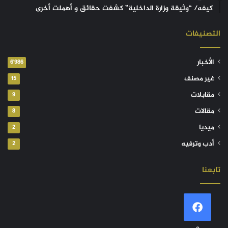
كيفه/ “وثيقة وزارة الداخلية” كشفت حقائق و أهملت أخرى
التصنيفات
الأخبار
6٬986
غير مصنف
15
مقابلات
9
مقالات
8
ميديا
2
أدب وترفيه
2
تابعنا