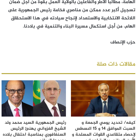
الهامة، مطالبا الأطر والفاعلين بالولاية العمل بقوة من أجل ضمان
تسجيل أكبر عدد ممكن من مناصري فخامة رئيس الجمهورية على
اللائحة الانتخابية والاستعداد لإنجاح سيادته في هذا الاستحقاق
الهام، من أجل استكمال مسيرة البناء والتنمية في بلادنا.
حزب الإنصاف
مقالات ذات صلة
كيفه/ تحديد يومي الجمعة و
رئيس الجمهورية السيد محمد ولد
السبت الموافق 14 و 15 اغسطس
الشيخ الغزواني يهنئ الرئيس
لإحصاء متقاعدي القوات المسلحة و
السنغافوري بمناسبة احتفال بلاده