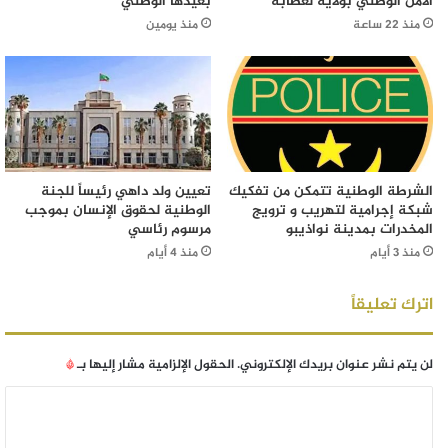
الأمن الوطني بولاية لعصابه
بعيدها الوطني
منذ 22 ساعة
منذ يومين
الشرطة الوطنية تتمكن من تفكيك
تعيين ولد داهي رئيساً للجنة
شبكة إجرامية لتهريب و ترويج
الوطنية لحقوق الإنسان بموجب
المخدرات بمدينة نواذيبو
مرسوم رئاسي
منذ 3 أيام
منذ 4 أيام
اترك تعليقاً
لن يتم نشر عنوان بريدك الإلكتروني.
الحقول الإلزامية مشار إليها بـ
*