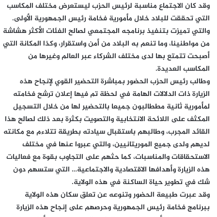
وقد كان الاجتماع مناسبة لرئيس الحزب ليستعرض مختلف المكاسب
التي تحققت للبلاد خلال مأمورية فخامة رئيس الجمهورية الأولى.
والتي تميزت بتنفيذ برنامجه المجتمعي لصالح الفئات الأكثر هشاشة
من مواطنينا، وما تنعم به البلاد من أمن واستقرار، وكذا المكانة التي
أصبحت تتمتع بها لدى مختلف الشركاء عبر العالم وغيرها من
المكاسب العديدة.
وطالب رئيس الحزب الحضور بمباشرة التحضير القوي لإنجاح هذه
الزيارة ذات الدلالات الهامة في لحظة تم فيها إعلان ترشح فخامته
لمأمورية ثانية مططالبون جميعا بالتحضير لها من خلال التسجيل
المكثف على اللائحة الانتخابية والتصويت بكثرة بعد ذلك لصالح هذا
القائد المجرب، وطالبهم باستقبال سيادته بطريقة تتلاءم مع مكانته
لديهم ولدى جميع الموريتانيين، والتي عبروا عنها في مختلف
الاستحقاقات والمناسبات، كما حثهم على التجاوب بقوة مع فعاليات
هذه الزيارة وأهدافها الاقتصادية والاجتماعية… التي ستسهم دون
شك في تطوير حياة الساكنة في هذه الولاية.
وقد عبرت طبيعة الحضور وتنوعه عن تعلق سكان هذه الولاية
ببرنامج فخامة رئيس الجمهورية وحرصهم على إنجاح هذه الزيارة