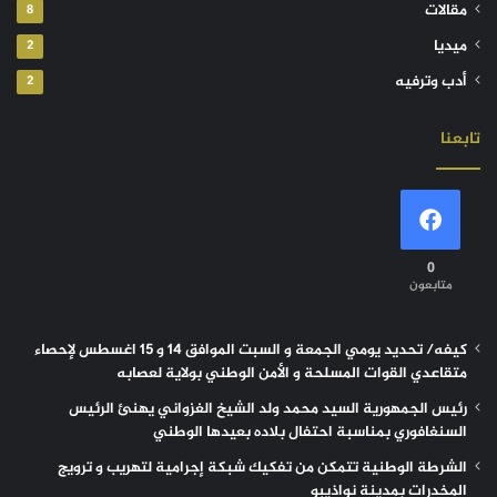
مقالات
8
ميديا
2
أدب وترفيه
2
تابعنا
0
متابعون
كيفه/ تحديد يومي الجمعة و السبت الموافق 14 و 15 اغسطس لإحصاء
متقاعدي القوات المسلحة و الأمن الوطني بولاية لعصابه
رئيس الجمهورية السيد محمد ولد الشيخ الغزواني يهنئ الرئيس
السنغافوري بمناسبة احتفال بلاده بعيدها الوطني
الشرطة الوطنية تتمكن من تفكيك شبكة إجرامية لتهريب و ترويج
المخدرات بمدينة نواذيبو