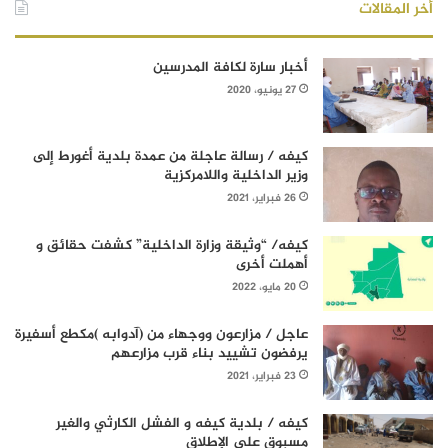
أخر المقالات
أخبار سارة لكافة المدرسين
27 يونيو، 2020
كيفه / رسالة عاجلة من عمدة بلدية أغورط إلى
وزير الداخلية واللامركزية
26 فبراير، 2021
كيفه/ “وثيقة وزارة الداخلية” كشفت حقائق و
أهملت أخرى
20 مايو، 2022
عاجل / مزارعون ووجهاء من (آدوابه )مكطع أسفيرة
يرفضون تشييد بناء قرب مزارعهم
23 فبراير، 2021
كيفه / بلدية كيفه و الفشل الكارثي والغير
مسبوق على الإطلاق