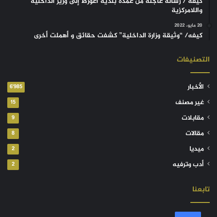
كيفه / رسالة عاجلة من عمدة بلدية أغورط إلى وزير الداخلية
واللامركزية
20 مايو، 2022
كيفه/ “وثيقة وزارة الداخلية” كشفت حقائق و أهملت أخرى
التصنيفات
الأخبار
6٬985
غير مصنف
15
مقابلات
9
مقالات
8
ميديا
2
أدب وترفيه
2
تابعنا