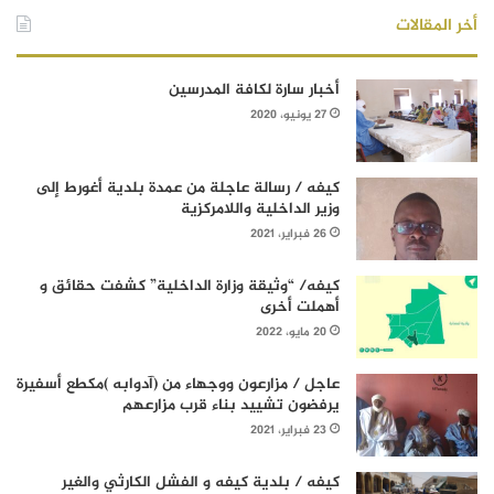
أخر المقالات
أخبار سارة لكافة المدرسين
27 يونيو، 2020
كيفه / رسالة عاجلة من عمدة بلدية أغورط إلى
وزير الداخلية واللامركزية
26 فبراير، 2021
كيفه/ “وثيقة وزارة الداخلية” كشفت حقائق و
أهملت أخرى
20 مايو، 2022
عاجل / مزارعون ووجهاء من (آدوابه )مكطع أسفيرة
يرفضون تشييد بناء قرب مزارعهم
23 فبراير، 2021
كيفه / بلدية كيفه و الفشل الكارثي والغير