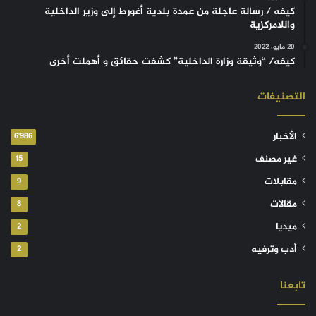
كيفه / رسالة عاجلة من عمدة بلدية أغورط إلى وزير الداخلية
واللامركزية
20 مايو، 2022
كيفه/ “وثيقة وزارة الداخلية” كشفت حقائق و أهملت أخرى
التصنيفات
الأخبار
6٬986
غير مصنف
15
مقابلات
9
مقالات
8
ميديا
2
أدب وترفيه
2
تابعنا