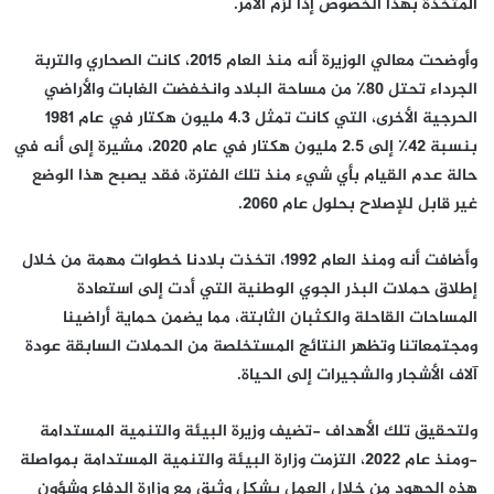
المتخذة بهذا الخصوص إذا لزم الأمر.
وأوضحت معالي الوزيرة أنه منذ العام 2015، كانت الصحاري والتربة
الجرداء تحتل 80٪ من مساحة البلاد وانخفضت الغابات والأراضي
الحرجية الأخرى، التي كانت تمثل 4.3 مليون هكتار في عام 1981
بنسبة 42٪ إلى 2.5 مليون هكتار في عام 2020، مشيرة إلى أنه في
حالة عدم القيام بأي شيء منذ تلك الفترة، فقد يصبح هذا الوضع
غير قابل للإصلاح بحلول عام 2060.
وأضافت أنه ومنذ العام 1992، اتخذت بلادنا خطوات مهمة من خلال
إطلاق حملات البذر الجوي الوطنية التي أدت إلى استعادة
المساحات القاحلة والكثبان الثابتة، مما يضمن حماية أراضينا
ومجتمعاتنا وتظهر النتائج المستخلصة من الحملات السابقة عودة
آلاف الأشجار والشجيرات إلى الحياة.
ولتحقيق تلك الأهداف -تضيف وزيرة البيئة والتنمية المستدامة
-ومنذ عام 2022، التزمت وزارة البيئة والتنمية المستدامة بمواصلة
هذه الجهود من خلال العمل بشكل وثيق مع وزارة الدفاع وشؤون