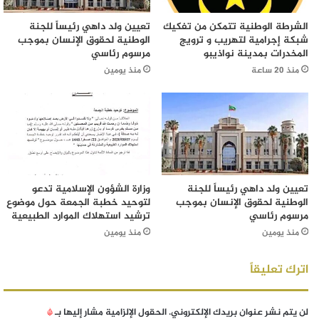
الشرطة الوطنية تتمكن من تفكيك
تعيين ولد داهي رئيساً للجنة
شبكة إجرامية لتهريب و ترويج
الوطنية لحقوق الإنسان بموجب
المخدرات بمدينة نواذيبو
مرسوم رئاسي
منذ 20 ساعة
منذ يومين
تعيين ولد داهي رئيساً للجنة
وزارة الشؤون الإسلامية تدعو
الوطنية لحقوق الإنسان بموجب
لتوحيد خطبة الجمعة حول موضوع
مرسوم رئاسي
ترشيد استهلاك الموارد الطبيعية
منذ يومين
منذ يومين
اترك تعليقاً
لن يتم نشر عنوان بريدك الإلكتروني.
الحقول الإلزامية مشار إليها بـ
*