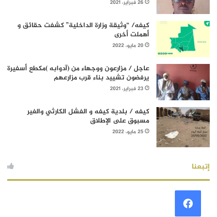
26 فبراير، 2021
كيفه/ “وثيقة وزارة الداخلية” كشفت حقائق و
أهملت أخرى
20 مايو، 2022
عاجل / مزارعون ووجهاء من (آدوابه )مكطع أسفيرة
يرفضون تشييد بناء قرب مزارعهم
23 فبراير، 2021
كيفه / بلدية كيفه و الفشل الكارثي والغير
مسبوق على الإطلاق
25 مايو، 2022
إتبعنا