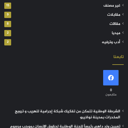
غير مصنف
15
مقابلات
9
مقالات
8
ميديا
2
أدب وترفيه
2
تابعنا
0
متابعون
الشرطة الوطنية تتمكن من تفكيك شبكة إجرامية لتهريب و ترويج
المخدرات بمدينة نواذيبو
تعيين ولد داهي رئيساً للجنة الوطنية لحقوق الإنسان بموجب مرسوم