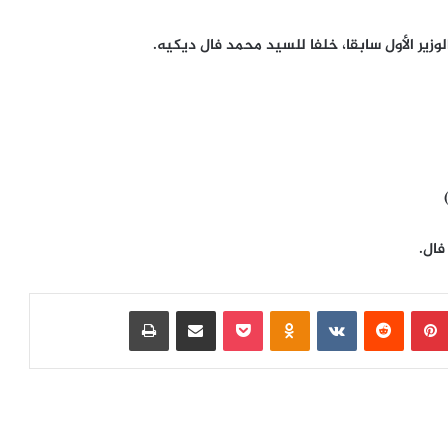
وزير الأول سابقا، خلفا للسيد محمد فال ديكيه.
فال.
بينتيريست
‏Reddit
‏VKontakte
Odnoklassniki
بوكيت
مشاركة عبر البريد
طباعة