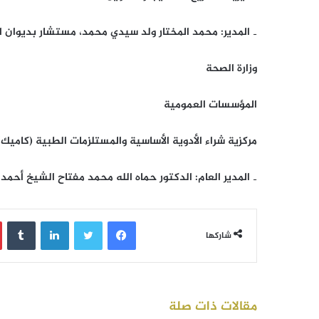
‐ المدير: محمد المختار ولد سيدي محمد، مستشار بديوان ال
وزارة الصحة
المؤسسات العمومية
مركزية شراء الأدوية الأساسية والمستلزمات الطبية (كاميك)
‐ المدير العام: الدكتور حماه الله محمد مفتاح الشيخ أحمد 
فيسبوك
تويتر
لينكدإن
‏Tumblr
شاركها
مقالات ذات صلة