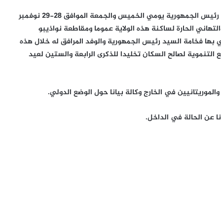
وعلى ضوء نتائج زيارات العمل، التي قام بها السيد فخامة رئيس الجمهورية يومي الخميس والجمعة الموافق 28-29 نوفمبر
 والتهاني الحارة لساكنة هذه الولاية عموما ومقاطعة نواذيبو
 بها فخامة السيد رئيس الجمهورية والوفد المرافق له خلال هذه
ع التنموية لصالح السكان تخليدا للذكرى الرابعة والستين لعيد
والموريتانيين في الخارج وكالة بيانا حول الوضع الدولي.
نا عن الحالة في الداخل.