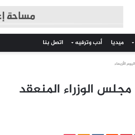
ميديا
أدب وترفيه
اتصل بنا
ليوم الأربعاء
 مجلس الوزراء المنعقد
‏Tumblr
بينتيريست
‏Reddit
‏VKontakte
Odnoklassniki
بوكيت