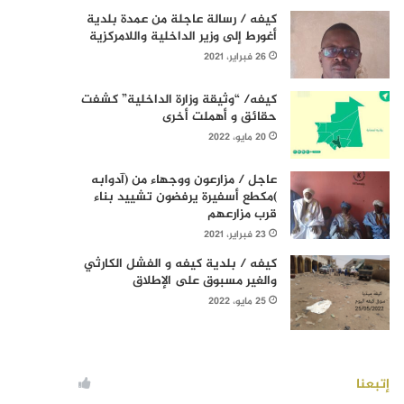
كيفه / رسالة عاجلة من عمدة بلدية
أغورط إلى وزير الداخلية واللامركزية
26 فبراير، 2021
كيفه/ “وثيقة وزارة الداخلية” كشفت
حقائق و أهملت أخرى
20 مايو، 2022
عاجل / مزارعون ووجهاء من (آدوابه
)مكطع أسفيرة يرفضون تشييد بناء
قرب مزارعهم
23 فبراير، 2021
كيفه / بلدية كيفه و الفشل الكارثي
والغير مسبوق على الإطلاق
25 مايو، 2022
إتبعنا