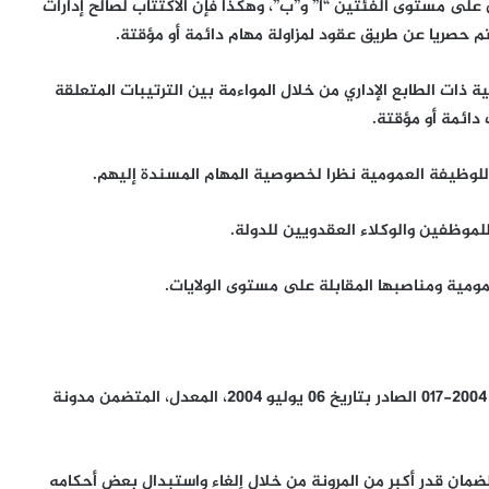
لى مستوى الفئتين “أ” و”ب”، وهكذا فإن الاكتتاب لصالح إدارات
م حصريا عن طريق عقود لمزاولة مهام دائمة أو مؤقتة.
ذات الطابع الإداري من خلال المواءمة بين الترتيبات المتعلقة
دائمة أو مؤقتة.
 للوظيفة العمومية نظرا لخصوصية المهام المسندة إليهم.
لموظفين والوكلاء العقدويين للدولة.
ومية ومناصبها المقابلة على مستوى الولايات.
– مشروع قانون يلغي ويحل محل بعض أحكام القانون رقم 2004-017 الصادر بتاريخ 06 يوليو 2004، المعدل، المتضمن مدونة
مان قدر أكبر من المرونة من خلال إلغاء واستبدال بعض أحكامه