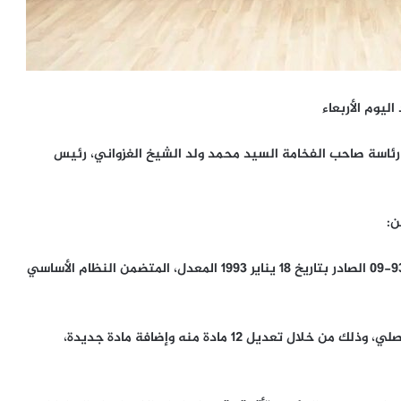
اليوم الأربعاء
الوزراء اليوم الأربعاء 04 ديسمبر 2024، تحت رئاسة صاحب الفخامة السيد محمد ولد الشيخ الغزواني، رئيس
ن:
– مشروع قانون يعدل ويستبدل بعض أحكام القانون رقم 93-09 الصادر بتاريخ 18 يناير 1993 المعدل، المتضمن النظام الأساسي
يدخل مشروع القانون الحالي تعديلات هامة على النص الأصلي، وذلك من خلال تعديل 12 مادة منه وإضافة مادة جديدة،