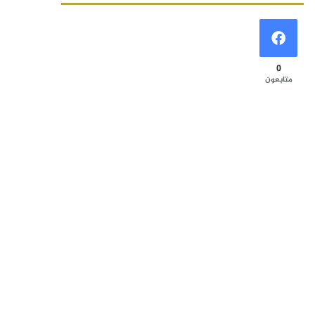
0
متابعون