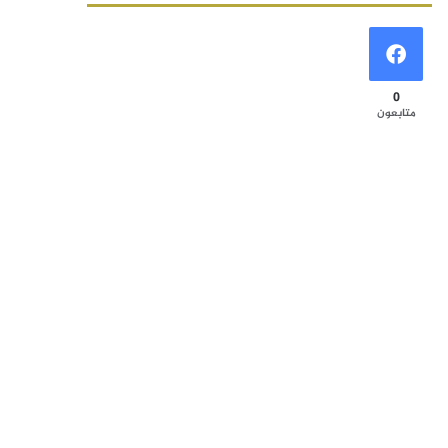
0
متابعون