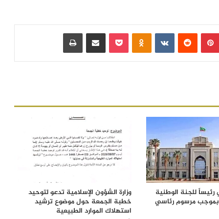
بينتيريست
‏Reddit
‏VKontakte
Odnoklassniki
بوكيت
مشاركة عبر البريد
طباعة
رئيساً للجنة الوطنية
وزارة الشؤون الإسلامية تدعو لتوحيد
 بموجب مرسوم رئاسي
خطبة الجمعة حول موضوع ترشيد
استهلاك الموارد الطبيعية