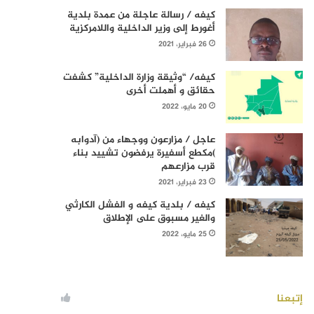
كيفه / رسالة عاجلة من عمدة بلدية
أغورط إلى وزير الداخلية واللامركزية
26 فبراير، 2021
كيفه/ “وثيقة وزارة الداخلية” كشفت
حقائق و أهملت أخرى
20 مايو، 2022
عاجل / مزارعون ووجهاء من (آدوابه
)مكطع أسفيرة يرفضون تشييد بناء
قرب مزارعهم
23 فبراير، 2021
كيفه / بلدية كيفه و الفشل الكارثي
والغير مسبوق على الإطلاق
25 مايو، 2022
إتبعنا