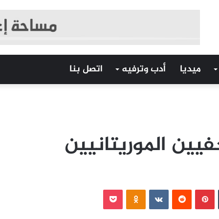
ميديا
أدب وترفيه
اتصل بنا
يين الموريتانيين
‏Tumblr
بينتيريست
‏Reddit
‏VKontakte
Odnoklassniki
بوكيت