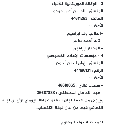
3- الوكالة الموريتانية للأنباء:
المنسق : الحسن أعمر جوده
الهاتف : 44611263
الأعضاء:
-الطالب ولد ابراهيم
– لاله أحمد سالم
– المختار ابراهيم
4 – مؤسسات الإعلام الخصوصي :
المنسق : إمام الدين أحمدو
الرقم : 44486131
الأعضاء:
– سعدنا فالي : 46618865
– عبد الله فال المصطفى : 36667888
ويرجى من هذه اللجان تسليم عملها اليومي لرئيس لجنة الإ
النهائي فيها من لدن لجنة الانتساب.
احمد طالب ولد المعلوم