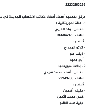
22232163266
مرفق بتحديد أسماء أعضاء مكاتب الانتساب الجديدة في مؤ
1- قناة الموريتانية :
المنسق : ولد العربي
الهاتف : 36604243
الأعضاء :
– توتو الميداح
– زينب صو
-أبي بمبه.
2- إذاعة موريتانيا:
المنسق : أسند محمد سيدي
الهاتف: 22949788
الأعضاء :
– بنينه أظمين
-خدي محمد الأمين
– رقية عبد القادر