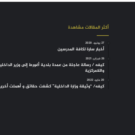
أكثر المقالات مشاهدة
27 يونيو، 2020
أخبار سارة لكافة المدرسين
26 فبراير، 2021
كيفه / رسالة عاجلة من عمدة بلدية أغورط إلى وزير الداخلي
واللامركزية
20 مايو، 2022
كيفه/ “وثيقة وزارة الداخلية” كشفت حقائق و أهملت أخرى