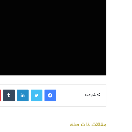
فيسبوك
تويتر
لينكدإن
‏Tumblr
شاركها
مقالات ذات صلة