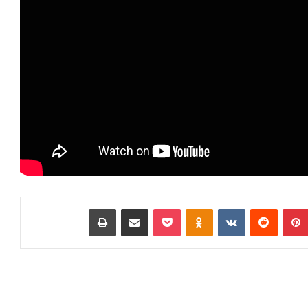
بينتيريست
‏Reddit
‏VKontakte
Odnoklassniki
بوكيت
مشاركة عبر البريد
طباعة