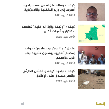
كيفه / رسالة عاجلة من عمدة بلدية
أغورط إلى وزير الداخلية واللامركزية
26 فبراير، 2021
كيفه/ “وثيقة وزارة الداخلية” كشفت
حقائق و أهملت أخرى
20 مايو، 2022
عاجل / مزارعون ووجهاء من (آدوابه
)مكطع أسفيرة يرفضون تشييد بناء
قرب مزارعهم
23 فبراير، 2021
كيفه / بلدية كيفه و الفشل الكارثي
والغير مسبوق على الإطلاق
25 مايو، 2022
إتبعنا