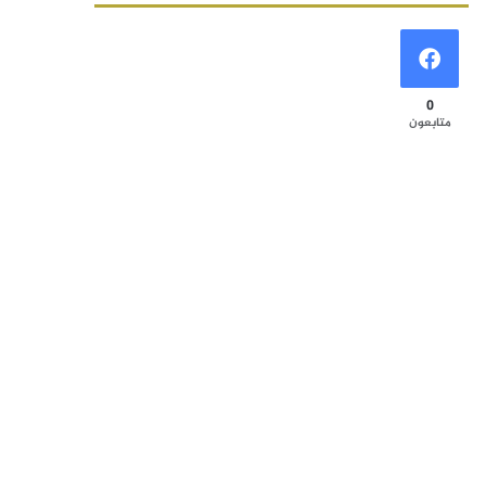
0
متابعون