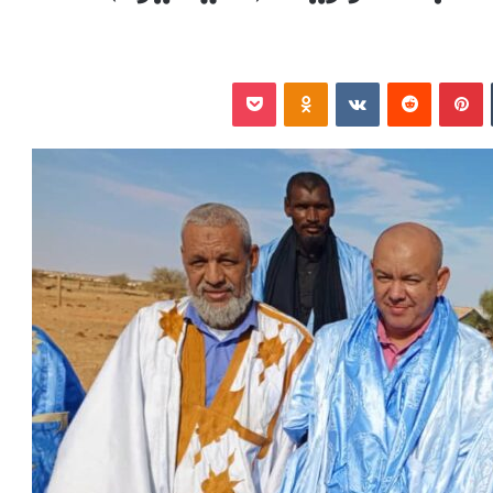
‏Tumblr
بينتيريست
‏Reddit
‏VKontakte
Odnoklassniki
بوكيت