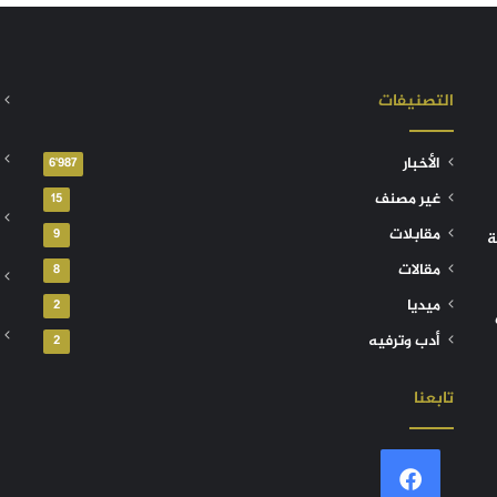
التصنيفات
الأخبار
6٬987
غير مصنف
15
مقابلات
9
ة
مقالات
8
ميديا
2
أدب وترفيه
2
تابعنا