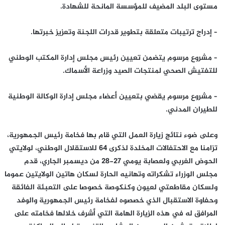
مستوى البلد المضيف للمؤسسة المانحة للشهادة.
– إدراج ترتيبات متعلقة بتطوير قدرات اللجنة وتعزيز خبرتها.
– مشروع مرسوم يتضمن تعيين رئيس مجلس إدارة المكتب الوطني
للتفتيش الصحي لمنتجات الصيد وزراعة الأسماك.
– مشروع مرسوم يقضي بتعيين أعضاء مجلس إدارة الوكالة الوطنية
للطيران المدني.
وعلى ضوء نتائج زيارة العمل التي قام بها فخامة رئيس الجمهورية،
تزامنا مع الاحتفالات المخلدة لذكرى 64 للاستقلال الوطني، لولايتي
الحوض الغربي ولعصابة يومي 27-28 من ديسمبر الجاري، قدم
مجلس الوزراء تشكراته وتهانيه الحارة لسكان هاتين الولايتين عموما
ولسكان مقاطعتي لعيون وكنكوصة خصوصا على التعبئة الفائقة
وحفاوة الاستقبال الذي خصصوه لفخامة رئيس الجمهورية والوفد
المرافق له في هذه الزيارة الهامة التي أشرف خلالها فخامته على