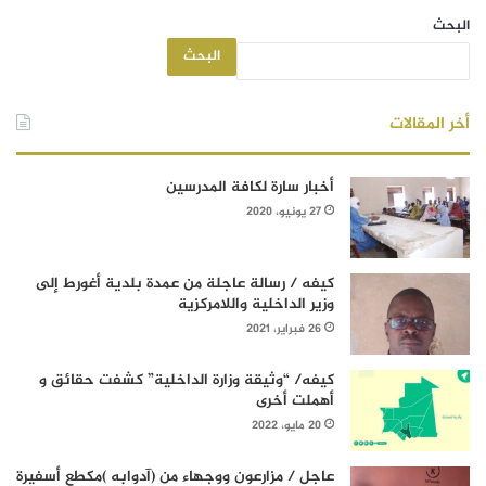
البحث
البحث
أخر المقالات
أخبار سارة لكافة المدرسين
27 يونيو، 2020
كيفه / رسالة عاجلة من عمدة بلدية أغورط إلى
وزير الداخلية واللامركزية
26 فبراير، 2021
كيفه/ “وثيقة وزارة الداخلية” كشفت حقائق و
أهملت أخرى
20 مايو، 2022
عاجل / مزارعون ووجهاء من (آدوابه )مكطع أسفيرة