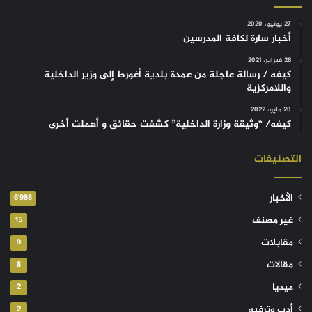
27 يونيو، 2020
أخبار سارة لكافة المدرسين
26 فبراير، 2021
كيفه / رسالة عاجلة من عمدة بلدية أغورط إلى وزير الداخلية
واللامركزية
20 مايو، 2022
كيفه/ “وثيقة وزارة الداخلية” كشفت حقائق و أهملت أخرى
التصنيفات
الأخبار
6٬986
غير مصنف
15
مقابلات
9
مقالات
8
ميديا
2
أدب وترفيه
2