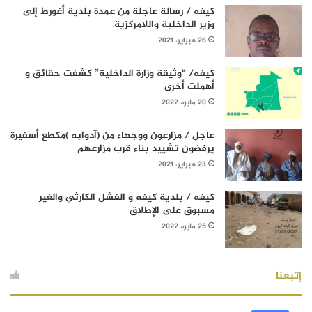
كيفه / رسالة عاجلة من عمدة بلدية أغورط إلى
وزير الداخلية واللامركزية
26 فبراير، 2021
كيفه/ “وثيقة وزارة الداخلية” كشفت حقائق و
أهملت أخرى
20 مايو، 2022
عاجل / مزارعون ووجهاء من (آدوابه )مكطع أسفيرة
يرفضون تشييد بناء قرب مزارعهم
23 فبراير، 2021
كيفه / بلدية كيفه و الفشل الكارثي والغير
مسبوق على الإطلاق
25 مايو، 2022
إتبعنا