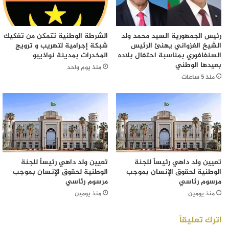
رئيس الجمهورية السيد محمد ولد
الشرطة الوطنية تتمكن من تفكيك
الشيخ الغزواني يهنئ الرئيس
شبكة إجرامية لتهريب و ترويج
السنغافوري بمناسبة احتفال بلاده
المخدرات بمدينة نواذيبو
بعيدها الوطني
منذ يوم واحد
منذ 5 ساعات
تعيين ولد داهي رئيساً للجنة
تعيين ولد داهي رئيساً للجنة
الوطنية لحقوق الإنسان بموجب
الوطنية لحقوق الإنسان بموجب
مرسوم رئاسي
مرسوم رئاسي
منذ يومين
منذ يومين
اترك تعليقاً