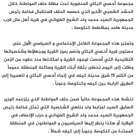
مجموعة أحسي البكاي المنضوية تحت مظلة حلف المواطنة خلال
الحشد الشعبي الأخير الذي خصصه الحلف لاستقبال فخامة رئيس
الجمهورية السيد محمد ولد الشيخ الغزواني في قرية أهل ملل قرب
مدينة هامد بمقاطعة كنكوصة ،
وتعتبر هذه المجموعة الفاعل الإجتماعي و السياسي الأول على
مستوى قرية أحسي البكاي وتضم رموز القرية ووجهاؤها وشخصياتها
التقليدية التي أسست لوجود القرية و لمكانتها منذ عقود من الزمن
وظلت إلى اليوم تحظى بثقة أبناء القرية وساكنة المنطقة عموماً
من الكلم 15 شرق مدينة كيفه في إتجاه أحسي البكاي و تاهميرة إلى
الطريق الرابط بين كيفه وكنكوصة جنوباً ،
تنشط هذه المجموعة حالياً ضمن حلف المواطنة الذي يتزعمه الوزير
السابق السيد لمرابط ولد بناهي الشخصية التي تمثل فخامة رئيس
الجمهورية السيد محمد ولد الشيخ الغزواني و حزب الإنصاف في
الولاية أو هكذا ينظر إليها السياسيون و المواطنون في المنطقة
الممتدة من كنكوصة جنوباً إلى كيفه شمالاً ،