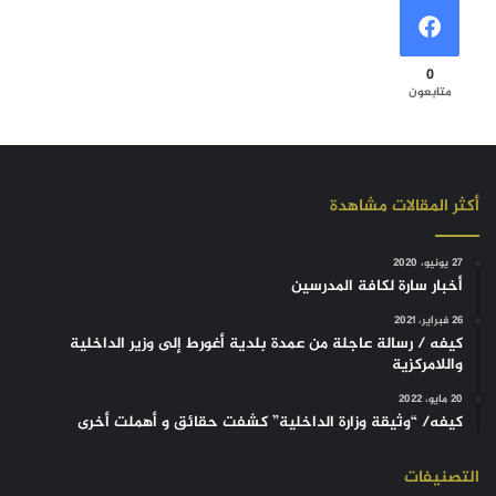
0
متابعون
أكثر المقالات مشاهدة
27 يونيو، 2020
أخبار سارة لكافة المدرسين
26 فبراير، 2021
كيفه / رسالة عاجلة من عمدة بلدية أغورط إلى وزير الداخلية
واللامركزية
20 مايو، 2022
كيفه/ “وثيقة وزارة الداخلية” كشفت حقائق و أهملت أخرى
التصنيفات