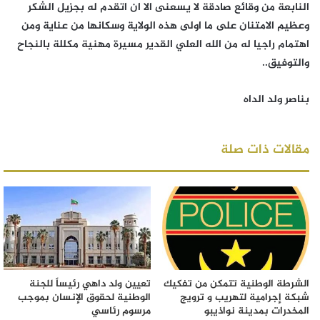
النابعة من وقائع صادقة لا يسعنى الا ان اتقدم له بجزيل الشكر
وعظيم الامتنان على ما اولى هذه الولاية وسكانها من عناية ومن
اهتمام راجيا له من الله العلي القدير مسيرة مهنية مكللة بالنجاح
والتوفيق..
بناصر ولد الداه
مقالات ذات صلة
الشرطة الوطنية تتمكن من تفكيك
تعيين ولد داهي رئيساً للجنة
شبكة إجرامية لتهريب و ترويج
الوطنية لحقوق الإنسان بموجب
المخدرات بمدينة نواذيبو
مرسوم رئاسي