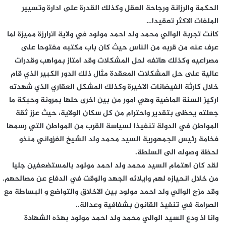
الحكمة والرزانة ورجاحة العقل وكذلك القدرة على ادارة وتسيير
الملفات الاكثر تعقيدا…
كانت تجربة الوالي محمد ولد احمد مولود في ولاية اترارزة مميزة لما
عرف عنه من قربه من الناس حيث كان باب مكتبه مفتوحا على
مصراعيه وكذلك هاتفه لحل المشكلات وقد امتاز بمواهب وقدرات
عالية على حل المشكلات المعقدة مثال ذلك الدور الكبير الذي قام
خلال كارثة الفيضانات الاخيرة وكذلك المشكل العقاري الذي شهدته
اركيز السنة الماضية وهي امور من بين اخرى حلها بمرونة وحبكة ما
جعلته يحظى بتقدير واحترام من كل سكان الولاية، حيث عزز ثقة
المواطن في الدولة تنفيذا لسياسة القرب من المواطن التي رسمها
فخامة رئيس الجمهورية السيد محمد ولد الشيخ الغزواني منذو
لحظة وصوله الى السلطة.
لقد كان اهتمام السيد محمد ولد احمد مولود بالمستضعفين جليا
من خلال انحيازه لهم وايلائه الجهد والوقت في الدفاع عن مصالحهم.
وقد مزج الوالي ولد احمد مولود بين الاخلاق والتواضع و البساطة مع
الصرامة في تنفيذ القانون بشفافية وعدالة..
وانا اذ ودع السيد الوالي محمد ولد احمد مولود بهذه الشهادة