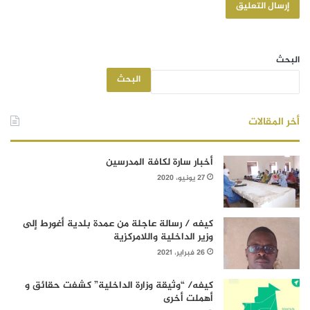
البحث
البحث
أخر المقالات
أخبار سارة لكافة المدرسين
27 يونيو، 2020
كيفه / رسالة عاجلة من عمدة بلدية أغورط إلى
وزير الداخلية واللامركزية
26 فبراير، 2021
كيفه/ “وثيقة وزارة الداخلية” كشفت حقائق و
أهملت أخرى