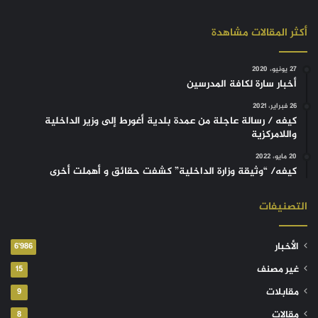
أكثر المقالات مشاهدة
27 يونيو، 2020
أخبار سارة لكافة المدرسين
26 فبراير، 2021
كيفه / رسالة عاجلة من عمدة بلدية أغورط إلى وزير الداخلية
واللامركزية
20 مايو، 2022
كيفه/ “وثيقة وزارة الداخلية” كشفت حقائق و أهملت أخرى
التصنيفات
الأخبار
6٬986
غير مصنف
15
مقابلات
9
مقالات
8