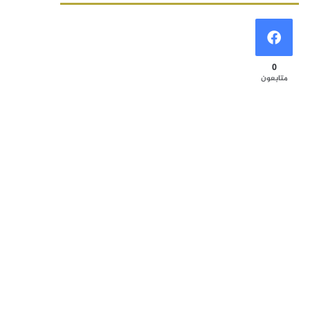
0
متابعون