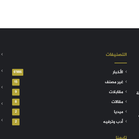
التصنيفات
الأخبار
6٬986
غير مصنف
15
مقابلات
9
ة
مقالات
8
ميديا
2
أدب وترفيه
2
تابعنا