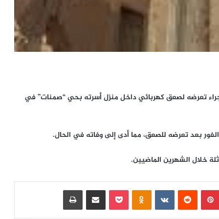
 جراء تعرضه لصعق كهربائي داخل منزل أسرته بحي “صمنات” في
فور بعد تعرضه للصعق، مما أدى إلى وفاته في الحال.
لة خلال الشهرين الماضيين.
بينتيريست
‏Reddit
‏VKontakte
Odnoklassniki
بوكيت
مشاركة عبر البريد
طباعة