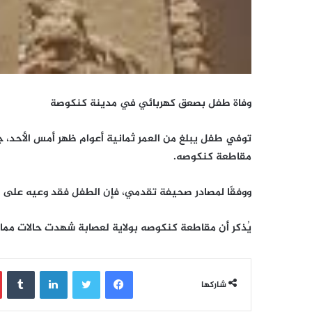
وفاة طفل بصعق كهربائي في مدينة كنكوصة
توفي طفل يبلغ من العمر ثمانية أعوام ظهر أمس الأحد،
مقاطعة كنكوصه.
ووفقًا لمصادر صحيفة تقدمي، فإن الطفل فقد وعيه على ال
يُذكر أن مقاطعة كنكوصه بولاية لعصابة شهدت حالات مماث
فيسبوك
تويتر
لينكدإن
‏Tumblr
شاركها