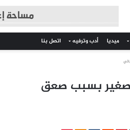
ميديا
أدب وترفيه
اتصل بنا
ائي
صغير بسبب صعق
‏Tumblr
بينتيريست
‏Reddit
‏VKontakte
Odnoklassniki
بوكيت