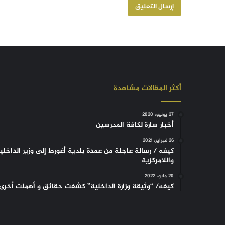
أكثر المقالات مشاهدة
27 يونيو، 2020
أخبار سارة لكافة المدرسين
26 فبراير، 2021
كيفه / رسالة عاجلة من عمدة بلدية أغورط إلى وزير الداخلي
واللامركزية
20 مايو، 2022
كيفه/ “وثيقة وزارة الداخلية” كشفت حقائق و أهملت أخرى