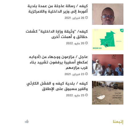
كيفه / رسالة عاجلة من عمدة بلدية
أغورط إلى وزير الداخلية واللامركزية
26 فبراير، 2021
كيفه/ “وثيقة وزارة الداخلية” كشفت
حقائق و أهملت أخرى
20 مايو، 2022
عاجل / مزارعون ووجهاء من (آدوابه
)مكطع أسفيرة يرفضون تشييد بناء
قرب مزارعهم
23 فبراير، 2021
كيفه / بلدية كيفه و الفشل الكارثي
والغير مسبوق على الإطلاق
25 مايو، 2022
إتبعنا