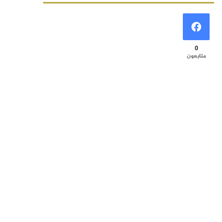
0
متابعون