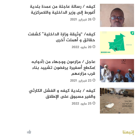
كيفه / رسالة عاجلة من عمدة بلدية
أغورط إلى وزير الداخلية واللامركزية
26 فبراير، 2021
كيفه/ “وثيقة وزارة الداخلية” كشفت
حقائق و أهملت أخرى
20 مايو، 2022
عاجل / مزارعون ووجهاء من (آدوابه
)مكطع أسفيرة يرفضون تشييد بناء
قرب مزارعهم
23 فبراير، 2021
كيفه / بلدية كيفه و الفشل الكارثي
والغير مسبوق على الإطلاق
25 مايو، 2022
إتبعنا