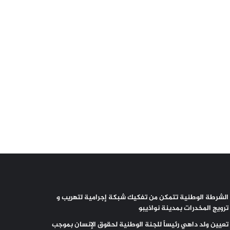
الشرطة الوطنية تتمكن من تفكيك شبكة إجرامية لتهريب و
ترويج المخدرات بمدينة نواذيبو
تعيين ولد داهي رئيساً للجنة الوطنية لحقوق الإنسان بموجب