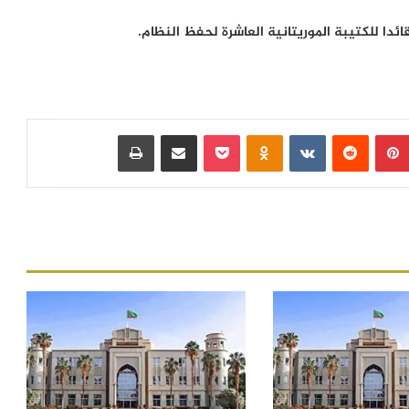
بينتيريست
‏Reddit
‏VKontakte
Odnoklassniki
بوكيت
مشاركة عبر البريد
طباعة