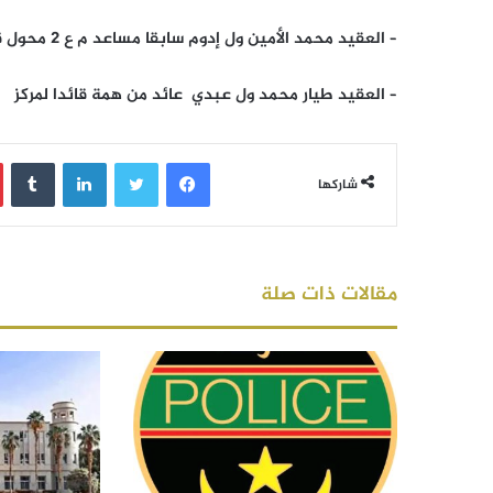
– العقيد محمد الأمين ول إدوم سابقا مساعد م ع 2 محول قائدا للكتيبة الموريتانية العاشرة لحفظ النظام.
– العقيد طيار محمد ول عبدي عائد من همة قائدا لمركز
فيسبوك
تويتر
لينكدإن
‏Tumblr
شاركها
مقالات ذات صلة