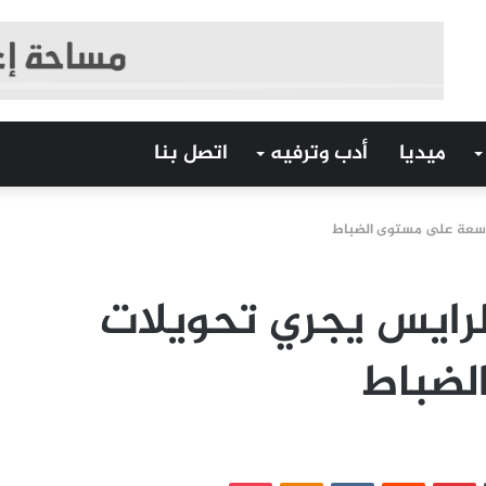
ميديا
أدب وترفيه
اتصل بنا
 واسعة على مستوى الضباط
الرايس يجري تحويلات
لضباط
‏Tumblr
بينتيريست
‏Reddit
‏VKontakte
Odnoklassniki
بوكيت