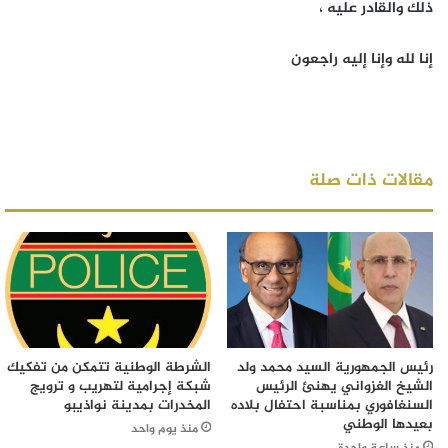
ذلك والقادر عليه ،
إنا لله وإنا إليه راجعون
مقالات ذات صلة
رئيس الجمهورية السيد محمد ولد
الشرطة الوطنية تتمكن من تفكيك
الشيخ الغزواني يهنئ الرئيس
شبكة إجرامية لتهريب و ترويج
السنغافوري بمناسبة احتفال بلاده
المخدرات بمدينة نواذيبو
بعيدها الوطني
منذ يوم واحد
منذ ساعة واحدة