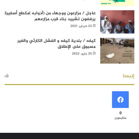
عاجل / مزارعون ووجهاء من (آدوابه )مكطع أسفيرة
يرفضون تشييد بناء قرب مزارعهم
23 فبراير، 2021
كيفه / بلدية كيفه و الفشل الكارثي والغير
مسبوق على الإطلاق
25 مايو، 2022
إتبعنا
0
متابعون