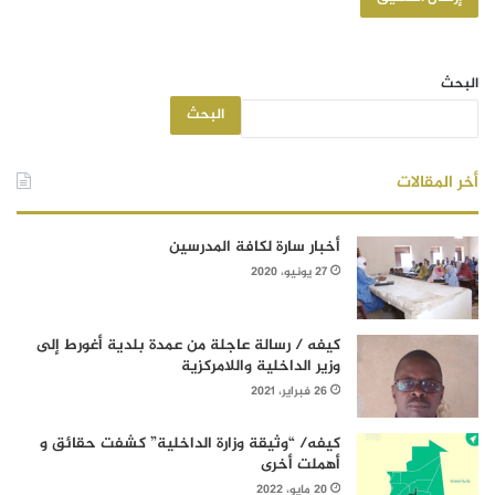
البحث
البحث
أخر المقالات
أخبار سارة لكافة المدرسين
27 يونيو، 2020
كيفه / رسالة عاجلة من عمدة بلدية أغورط إلى
وزير الداخلية واللامركزية
26 فبراير، 2021
كيفه/ “وثيقة وزارة الداخلية” كشفت حقائق و
أهملت أخرى
20 مايو، 2022