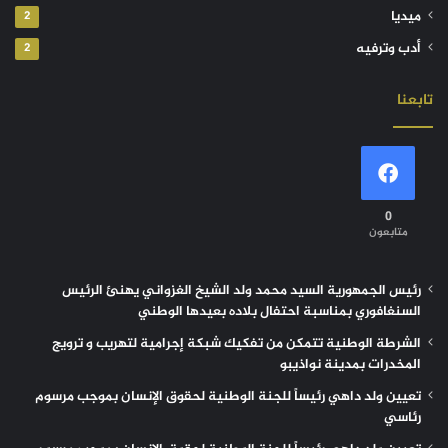
ميديا
2
أدب وترفيه
2
تابعنا
0
متابعون
رئيس الجمهورية السيد محمد ولد الشيخ الغزواني يهنئ الرئيس
السنغافوري بمناسبة احتفال بلاده بعيدها الوطني
الشرطة الوطنية تتمكن من تفكيك شبكة إجرامية لتهريب و ترويج
المخدرات بمدينة نواذيبو
تعيين ولد داهي رئيساً للجنة الوطنية لحقوق الإنسان بموجب مرسوم
رئاسي